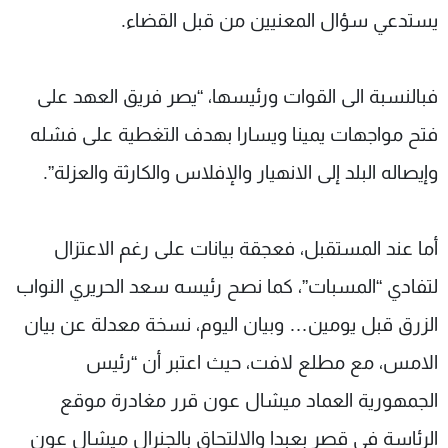
يستدعي سؤال المعنيين من قبل القضاء.
فبالنسبة الى القوات ورئيسها، “يصر فريق العهد على
فتح مواجهات يمينا ويسارا بهدف التغطية على فشله
وإيصاله البلد إلى الانهيار والإفلاس والكارثة والعزلة”.
أما عند المستقبل، فعجقة بيانات على رغم الاعتزال
لتفادي “المسبات”، كما نصح رئيسه سعد الحريري النواب
الزرق قبل يومين… وبيان اليوم، نسخة معدلة عن بيان
الامس، مع مطلع لافت، حيث اعتبر أن “رئيس
الجمهورية العماد ميشال عون قرر مغادرة موقع
الرئاسة في قصر بعبدا والالتحاق بالجنرال ميشال عون