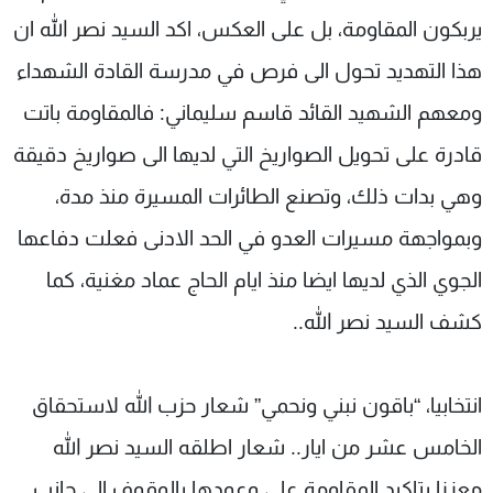
يربكون المقاومة، بل على العكس، اكد السيد نصر الله ان
هذا التهديد تحول الى فرص في مدرسة القادة الشهداء
ومعهم الشهيد القائد قاسم سليماني: فالمقاومة باتت
قادرة على تحويل الصواريخ التي لديها الى صواريخ دقيقة
وهي بدات ذلك، وتصنع الطائرات المسيرة منذ مدة،
وبمواجهة مسيرات العدو في الحد الادنى فعلت دفاعها
الجوي الذي لديها ايضا منذ ايام الحاج عماد مغنية، كما
كشف السيد نصر الله..
انتخابيا، “باقون نبني ونحمي” شعار حزب الله لاستحقاق
الخامس عشر من ايار.. شعار اطلقه السيد نصر الله
معززا بتاكيد المقاومة على وعودها بالوقوف الى جانب