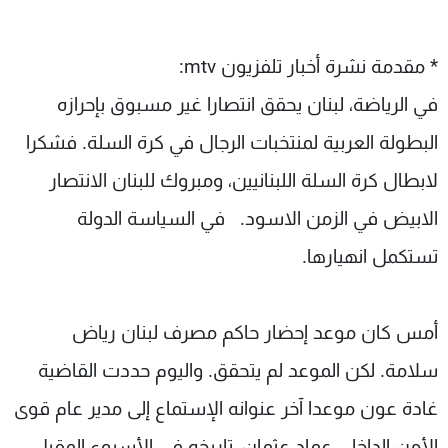
شاهد البرامج
الترددات
* مقدمة نشرة أخبار تلفزيون mtv:
في الرياضة، لبنان يحقق انتصارا غير مسبوق بإحرازه
عن MTV
وظائف
الإنـتـاج
تواصل معنا
البطولة العربية لمنتخبات الرجال في كرة السلة. فشكرا
لاعلاناتكم
شروط الإسـتخدام
لابطال كرة السلة اللبنانيين، ومبروك للبنان الانتصار
سياسة الخصوصية
الابيض في الزمن الاسود. في السياسة الدولة
تستكمل انهيارها.
أمس كان موعد إحضار حاكم مصرف لبنان رياض
سلامة. لكن الموعد لم يتحقق. واليوم حددت القاضية
غادة عون موعدا آخر عنوانه الإستماع إلى مدير عام قوى
الأمن الداخلي عماد عثمان، تاريخه في الأسبوع المقبل.