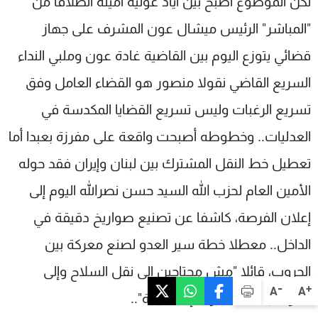
لكن الموضوع أصبح بين أياد عونية أمينة انطلاقا من
"المباشر" الرئيس ميشال عون المشرف على جهاز
قضائي يتوزع اليوم بين القاضية غادة عون وملبي النداء
السريع القاضي نقولا منصور هو القضاء العامل وفق
تسريع الرغبات وليس تسريع القضايا المكدسة في
العدليات.. وخطوطه أصبحت واقعة على مفرزة بعبدا أما
تعطيل خط النقل المشترك بين لبنان وإيران فقد حوله
الأمين العام لحزب الله السيد حسن نصرالله اليوم إلى
إعلان الفرصة، كاشفا عن تصنيع صواريخ دقيقة في
الداخل.. معطلا خطة سير العدو لصنع معركة بين
الحروب، قائلا "مش محتاجين إلى نقل السلاح وإلى
-
+
A
A
معركة بلا طعمة وما إلها نتيجة"..