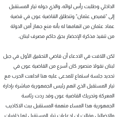
الداخلي وطلبت رأس لوائه، والذي حوله تيار المستقبل
إلى "قميص عثمان" وتنطلق القاضية عون في قضية
عماد عثمان من اتهامها له بأنه منع جهاز أمن الدولة
من تنفيذ مذكرة الإحضار بحق حاكم مصرف لبنان.
لكن اللافت في الادعاء أن قاضي التحقيق الأول في جبل
لبنان نقولا منصور كان أسرع من القاضية عون في
تحديد جلسة استماع للمدعى عليه هنا اندلعت الحرب مع
تيار المستقبل الذي اتهم رئيس الجمهورية مباشرة بإدارة
المعركة وتحريك القاضية عون وقد ردت رئاسة
الجمهورية هذا المساء متهمة المستقبل ببث الاكاذيب
والاضاليل وقالت ان ادعاءات تيار المستقبل لها خلفيات