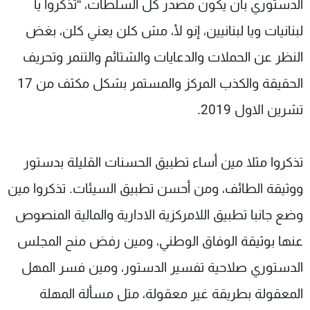
الدستوري بأن يكون مصدر كل السلطات، “تذكروا يا
لبنانيات ويا لبنانيين، إنو لأ، مش كلن يعني كلن، بغض
النظر عن الحملات والدعايات والشتائم والتنمر وتحريف
الحقيقة والكذب المركز والمستمر بشكل مكثف من 17
تشرين الاول 2019.
تذكروا مثلا مين أساء تطبيق الحسنات القليلة بدستور
ووثيقة الطائف، ومن أحسن تطبيق السيئات. تذكروا مين
وضع جانبا تطبيق اللامركزية الادارية والمالية المنصوص
عنها بوثيقة الوفاق الوطني، ومين رفض منح المجلس
الدستوري صلاحية تفسير الدستور، ومين فسر المهل
المعقولة بطريقة غير معقولة، متل مسألة المهلة