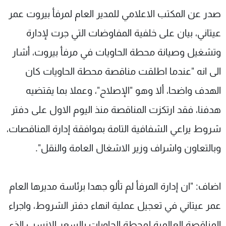
شاهد البرامج
صدر عن المكتب الاعلامي للمدير العام لمرفأ بيروت عمر
الترددات
عيتاني، بيان على خلفية المفاوضات التي جرت لإدارة
وتشغيل وصيانة محطة الحاويات في مرفأ بيروت، أشار
عن MTV
وظائف
الإنـتـاج
تواصل معنا
الى انه "عندما اطلقت مناقصة محطة الحاويات كان
لاعلاناتكم
شروط الإسـتخدام
الهدف واضحا، ألا وهو "الإصلاح"، وعملا بما يقتضيه
سياسة الخصوصية
هدفنا، فقد ارتكزت المناقصة منذ اليوم الاول على دفتر
شروط يراعي الشفافية التامة بموافقة إدارة المناقصات،
وبالتعاون واشراف وزير الاشغال العامة والنقل".
اضاف: "ان إدارة المرفأ لم تألو جهدا برئاسة مديرها العام
عمر عيتاني في تعجيل عملية انهاء دفتر الشروط، واجراء
المناقصة العالمية لمحطة الحاويات بالسعر الانسب الذي