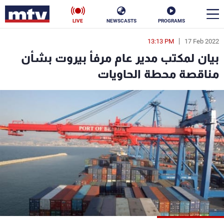
LIVE
NEWSCASTS
PROGRAMS
13:13 PM
17 Feb 2022
en
بيان لمكتب مدير عام مرفأ بيروت بشأن
الأخبار
مناقصة محطة الحاويات
سياسة
ناس
إقتصاد
فن
منوعات
رياضة
كأس العالم
البرامج
جدول البرامج