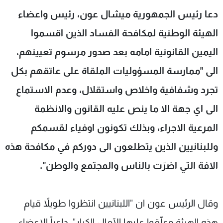
شاهد البرامج
دعا رئيس الجمهورية ميشال عون، رئيس واعضاء
الترددات
الهيئة الوطنية لمكافحة الفساد الذين اقسموا
اليمين القانونية امامه بعد صدور مرسوم تعيينهم،
عن MTV
وظائف
الإنـتـاج
تواصل معنا
الى "ممارسة المسؤوليات الملقاة على عاتقهم بكل
لاعلاناتكم
شروط الإسـتخدام
تجرد وشفافية واخلاص واستقلال، وعدم الاستماع
سياسة الخصوصية
الى اي جهة الا ما ينص عليه القانون والانظمة
المرعية الاجراء، وبذلك تكونون اوفياء لقسمكم
وللبنانيين الذين يتطلعون الى دوركم في مكافحة هذه
الآفة التي اضرّت بالناس والمجتمع والوطن".
وقال الرئيس عون ان "اللبنانيين انتظروا طويلاً قيام
هذه الهيئة وعلّقوا عليها الآمال الكبار"، داعياً الاعضاء