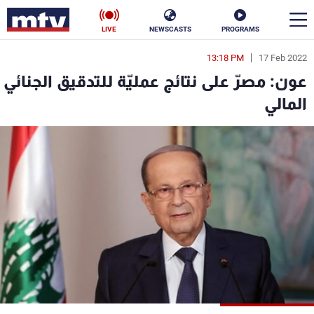
LIVE
NEWSCASTS
PROGRAMS
13:18 PM
17 Feb 2022
en
عون: مصرّ على نتائج عمليّة للتدقيق الجنائي
الأخبار
المالي
سياسة
ناس
إقتصاد
فن
منوعات
رياضة
كأس العالم
البرامج
جدول البرامج