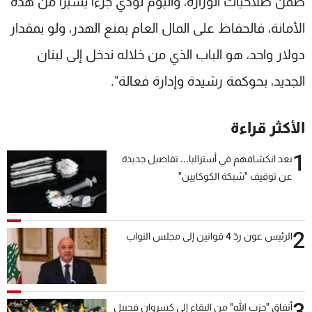
ضمن صلاحيات الوزارة، واليوم نؤدي جزءا يسيرا من هذه
الأمانة، فالحفاظ على المال العام بمنع الهدر، ولو بمقدار
دولار واحد، هو الباب الذي من خلاله ندخل إلى لبنان
الجديد، بحوكمة رشيدة وإدارة فعالة".
الأكثر قراءة
1
بعد انكشافهم في أستراليا... تفاصيل جديدة
عن توقيف "شبكة الكوكايين"
2
الرئيس عون ردّ 4 قوانين إلى مجلس النواب
3
أنفاق "حزب الله" من البقاع إلى كسروان فجبيل