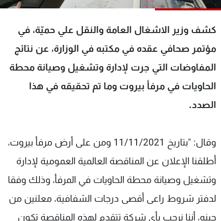
شاهد البرامج
الترددات
كشف وزير الاشغال العامة والنقل علي حميّة، في
مؤتمر صحافي عقده في مكتبه في الوزارة، عن نتائج
عن MTV
وظائف
المفاوضات التي جرت لإدارة وتشغيل وصيانة محطة
الإنـتـاج
تواصل معنا
لاعلاناتكم
شروط الإسـتخدام
الحاويات في مرفأ بيروت وما تم تحقيقه في هذا
سياسة الخصوصية
الصدد.
وقال: "بتاريخ 11/11/2021 ومن على أرض مرفأ بيروت،
أطلقنا الإعلان عن المناقصة العالمية العمومية لإدارة
وتشغيل وصيانة محطة الحاويات في المرفأ، وذلك وفقا
لدفتر شروط راعى أقصى درجات الشفافية، معلنين من
حينه، أننا نرحب بأي شركة تتقدم لهذه المناقصة تكون