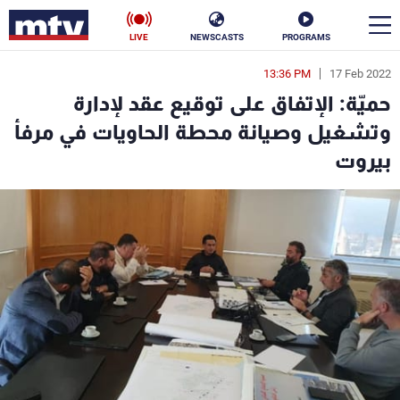
LIVE
NEWSCASTS
PROGRAMS
13:36 PM
17 Feb 2022
en
حميّة: الإتفاق على توقيع عقد لإدارة
الأخبار
وتشغيل وصيانة محطة الحاويات في مرفأ
بيروت
سياسة
ناس
إقتصاد
فن
منوعات
رياضة
كأس العالم
البرامج
جدول البرامج