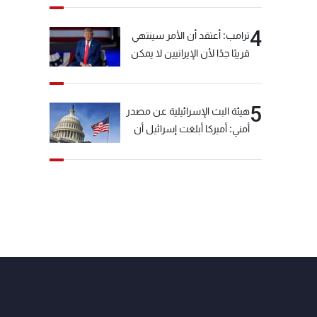
4
ترامب: أعتقد أن الأمر سينتهي
قريبًا جدًا لأن الإيرانيين لا يمكن
أن يستمروا على هذا الحال
5
هيئة البث الإسرائيلية عن مصدر
أمني: أميركا أبلغت إسرائيل أن
"حزب الله" لم يخرق وقف إطلاق
النار أمس في مجدل زون
وطلبت منها عدم التصعيد
خشية أن يؤثر ذلك على
مفاوضات روما