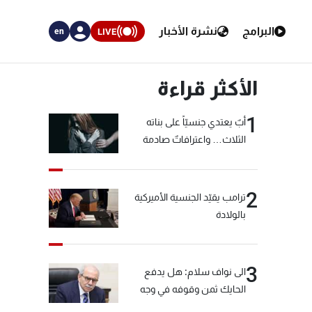
البرامج
نشرة الأخبار
LIVE
en
الأكثر قراءة
1
أبٌ يعتدي جنسيّاً على بناته
الثلاث… واعترافاتٌ صادمة
2
ترامب يقيّد الجنسية الأميركية
بالولادة
3
الى نواف سلام: هل يدفع
الحايك ثمن وقوفه في وجه
خيّاط؟