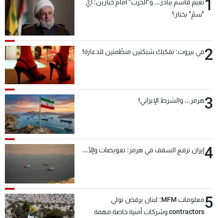
1
نعيم قاسم يبادر... و"الحزب" أمام خيارين: أيّ
"سمّ" يختار؟
2
في بيروت: تفكيك شبكتين منظّمتين للدعارة!
3
هرمز... والشرط الإيراني!
4
إيران ترفع السقف في هرمز: تعويضات وإلّا...
5
معلومات MFM: لبنان يرفض تولي
contractors وشركات أمنية خاصة مهمة