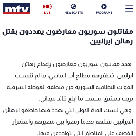
LIVE
NEWSCASTS
PROGRAMS
en
مقاتلون سوريون معارضون يهددون بقتل
الأخبار
رهائن ايرانيين
سياسة
ناس
هدد مقاتلون سوريون معارضون بإعدام رهائن
إقتصاد
فن
ايرانيين خطفوهم مطلع آب الماضي، ما لم تنسحب
منوعات
رياضة
القوات النظامية السورية من منطقة الغوطة الشرقية
كأس العالم
بريف دمشق، بحسب ما ابلغ قائد ميداني.
وهي ليست المرة الاولى التي يهدد فيها خاطفو الرهائن
الايرانيين بقتلهم بعدما ربطوا بين مصيرهم واستمرار
البرامج
القصف على المناطق التي يتواجدون فيها.
جدول البرامج