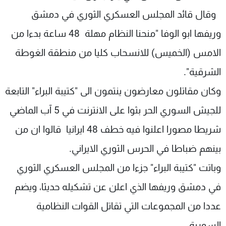
شاهد البرامج
وقال قائد المجلس العسكري الثوري في دمشق
الترددات
وريفها ابو الوفا "منحنا النظام مهلة 48 ساعة بدءا من
الامس (الخميس) للانسحاب كليا من منطقة الغوطة
عن MTV
وظائف
الإنـتـاج
تواصل معنا
الشرقية".
لاعلاناتكم
شروط الإسـتخدام
سياسة الخصوصية
وكان مقاتلون معارضون ينتمون الى "كتيبة البراء" التابعة
للجيش السوري الحر بثوا على الانترنت في 5 آب الماضي
شريطا مصورا اعلنوا فيه خطف 48 ايرانيا قالوا ان من
بينهم ضباطا في الحرس الثوري الايراني.
وباتت "كتيبة البراء" جزءا من المجلس العسكري الثوري
في دمشق وريفها الذي اعلن عن تشكيله حديثا، ويضم
عددا من المجموعات التي تقاتل القوات النظامية
السورية.