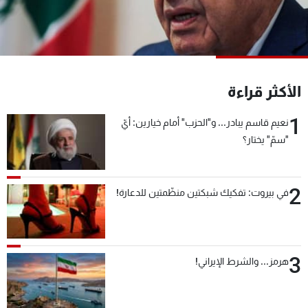
شاهد البرامج
الترددات
عن MTV
وظائف
الأكثر قراءة
الإنـتـاج
تواصل معنا
لاعلاناتكم
شروط الإسـتخدام
1
سياسة الخصوصية
نعيم قاسم يبادر... و"الحزب" أمام خيارين: أيّ
"سمّ" يختار؟
2
في بيروت: تفكيك شبكتين منظّمتين للدعارة!
3
هرمز... والشرط الإيراني!