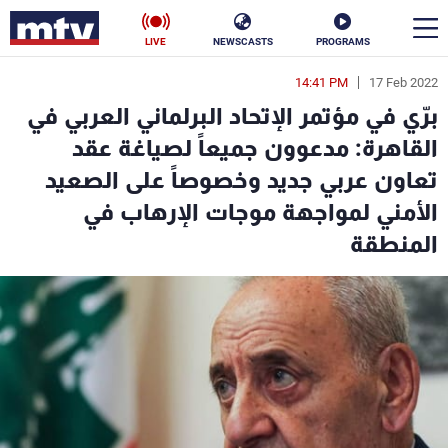
LIVE
NEWSCASTS
PROGRAMS
14:41 PM
17 Feb 2022
en
برّي في مؤتمر الإتحاد البرلماني العربي في
الأخبار
القاهرة: مدعوون جميعاً لصياغة عقد
تعاون عربي جديد وخصوصاً على الصعيد
سياسة
ناس
الأمني لمواجهة موجات الإرهاب في
إقتصاد
فن
المنطقة
منوعات
رياضة
كأس العالم
البرامج
جدول البرامج