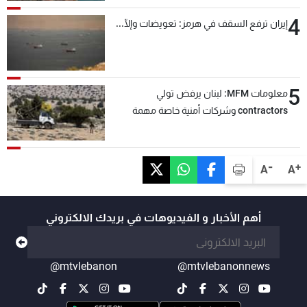
4
إيران ترفع السقف في هرمز: تعويضات وإلّا...
5
معلومات MFM: لبنان يرفض تولي
contractors وشركات أمنية خاصة مهمة
التحقق من نزع سلاح "حزب الله"
-
+
A
A
أهم الأخبار و الفيديوهات في بريدك الالكتروني
@mtvlebanon
@mtvlebanonnews