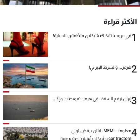
شاهد البرامج
الترددات
الأكثر قراءة
1
في بيروت: تفكيك شبكتين منظّمتين للدعارة!
عن MTV
وظائف
الإنـتـاج
تواصل معنا
لاعلاناتكم
شروط الإسـتخدام
سياسة الخصوصية
2
هرمز... والشرط الإيراني!
3
إيران ترفع السقف في هرمز: تعويضات وإلّا...
4
معلومات MFM: لبنان يرفض تولي
contractors وشركات أمنية خاصة مهمة