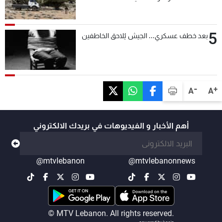
التحقق من نزع سلاح "حزب الله"
5
بعد خطف عسكري... الجيش يُلاحق الخاطفين
-
+
A
A
أهم الأخبار و الفيديوهات في بريدك الالكتروني
@mtvlebanon
@mtvlebanonnews
© MTV Lebanon. All rights reserved.