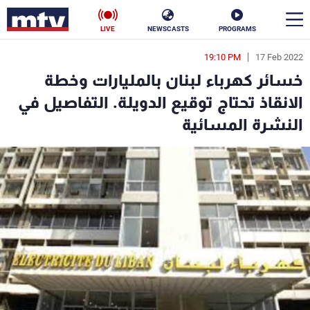
LIVE
NEWSCASTS
PROGRAMS
19:10 PM
17 Feb 2022
en
خسائر كهرباء لبنان بالمليارات وخطة
الأخبار
الانقاذ تحتاج توقيع الدويلة. التفاصيل في
النشرة المسائية
سياسة
ناس
إقتصاد
فن
منوعات
رياضة
كأس العالم
البرامج
جدول البرامج