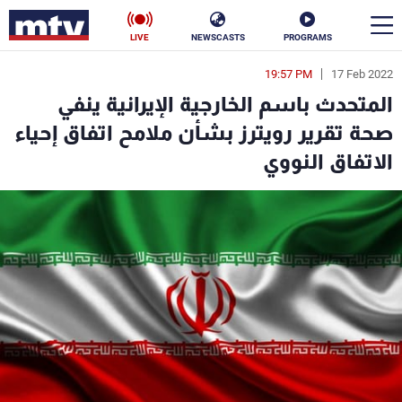
LIVE
NEWSCASTS
PROGRAMS
19:57 PM
17 Feb 2022
en
المتحدث باسم الخارجية الإيرانية ينفي
الأخبار
صحة تقرير رويترز بشأن ملامح اتفاق إحياء
الاتفاق النووي
سياسة
ناس
إقتصاد
فن
منوعات
رياضة
كأس العالم
البرامج
جدول البرامج