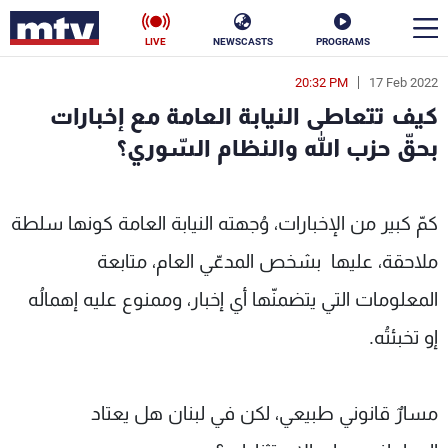
LIVE
NEWSCASTS
PROGRAMS
20:32 PM
17 Feb 2022
en
كيف تتعاطى النيابة العامة مع إخبارات
الأخبار
بحقّ حزب الله والنظام السّوري؟
سياسة
ناس
كمّ كبير من الإخبارات، وُجهته النيابة العامة كونها سلطة
إقتصاد
فن
ملاحقة، عليها بشخص المدعّي العام، متابعة
منوعات
رياضة
المعلومات التي يتضمنّها أي إخبار، وممنوع عليه إهمالُه
كأس العالم
إو تخبئتُه.
مسارٌ قانوني طبيعي، لكن في لبنان هل يعتاد
البرامج
جدول البرامج