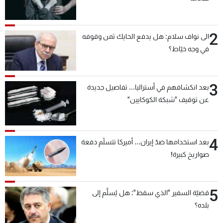
2
الى نواف سلام: هل يدفع الحايك ثمن وقوفه
في وجه خيّاط؟
3
بعد انكشافهم في أستراليا... تفاصيل جديدة
عن توقيف "شبكة الكوكايين"
4
بعد استخدامها ضدّ إيران... أميركا تتسلّم دفعة
صواريخ كبيرة!
5
قضيّة السفير "الذي سقط": هل يُسلَّم إلى
بلده؟