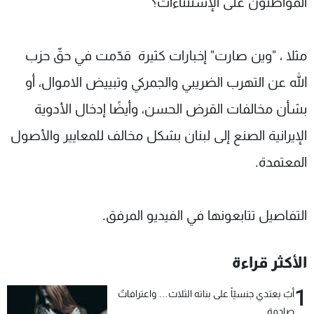
المواطنون على الإستثناءات؟
شاهد البرامج
الترددات
مثلا ، "وين صارت" إخبارات كثيرة قدّمت في حقّ حزب
عن MTV
وظائف
الله عن التهرب الضريبي والجمركي وتبييض الاموال، أو
الإنـتـاج
تواصل معنا
بشأن مخالفات القرض الحسن، وأيضًا إدخال الأدوية
لاعلاناتكم
شروط الإسـتخدام
سياسة الخصوصية
الإيرانية الصنع إلى لبنان بشكل مخالف للمعايير والأصول
المعتمدة.
التفاصيل تتابعونها في الفيديو المرفق.
الأكثر قراءة
1
أبٌ يعتدي جنسيّاً على بناته الثلاث… واعترافاتٌ
صادمة