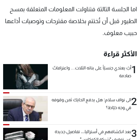
اما الجلسة الثالثة فتناولت المعلومات المتعلقة بمسح
الطيور قبل أن تُختتم بخلاصة مقترحات وتوصيات أذاعها
حبيب معلوف.
الأكثر قراءة
1
أبٌ يعتدي جنسيّاً على بناته الثلاث… واعترافاتٌ
صادمة
2
الى نواف سلام: هل يدفع الحايك ثمن وقوفه
في وجه خيّاط؟
3
بعد انكشافهم في أستراليا... تفاصيل جديدة
عن توقيف "شبكة الكوكايين"