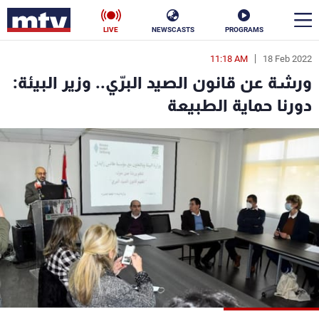
LIVE
NEWSCASTS
PROGRAMS
11:18 AM
18 Feb 2022
en
ورشة عن قانون الصيد البرّي.. وزير البيئة:
الأخبار
دورنا حماية الطبيعة
سياسة
ناس
إقتصاد
فن
منوعات
رياضة
كأس العالم
البرامج
جدول البرامج