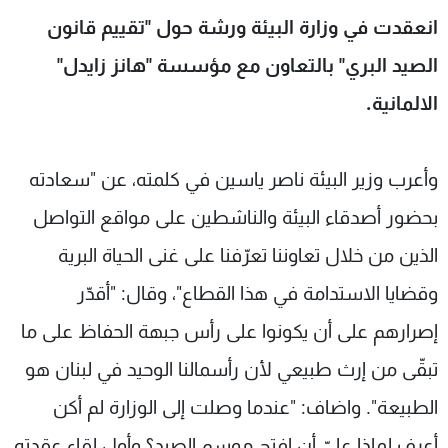
شاهد البرامج
انعقدت في وزارة البيئة ورشة حول "تقييم قانون
الترددات
الصيد البري" بالتعاون مع مؤسسة "هانز زايدل"
الالمانية.
عن MTV
وظائف
الإنـتـاج
تواصل معنا
لاعلاناتكم
شروط الإسـتخدام
وأعرب وزير البيئة ناصر ياسين في كلمته، عن "سعادته
سياسة الخصوصية
بحضور أصدقاء البيئة والناشطين على مواقع التواصل
الذين من خلال تعاوننا تعرّفنا على غنى الحياة البرية
وقضايا الاستدامة في هذا القطاع"، وقال: "أقدّر
إصرارهم على أن يكونوا على رأس جبهة الحفاظ على ما
تبقّى من إرث طبيعي لأن رأسمالنا الوحيد في لبنان هو
الطبيعة". واضاف: "عندما وصلت إلى الوزارة لم أكن
أعرف لماذا عليّ أن افتح موسم الصيد؟ وأول لقاء عقدته