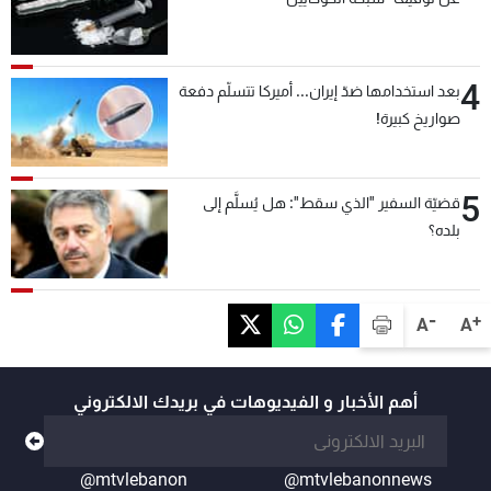
4
بعد استخدامها ضدّ إيران... أميركا تتسلّم دفعة
صواريخ كبيرة!
5
قضيّة السفير "الذي سقط": هل يُسلَّم إلى
بلده؟
-
+
A
A
أهم الأخبار و الفيديوهات في بريدك الالكتروني
@mtvlebanon
@mtvlebanonnews