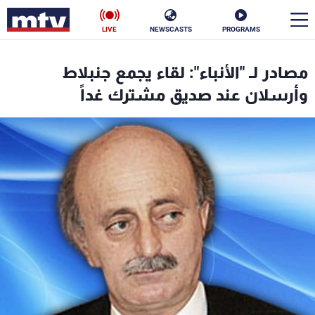
LIVE
NEWSCASTS
PROGRAMS
en
مصادر لـ "الأنباء": لقاء يجمع جنبلاط
الأخبار
وأرسلان عند صديق مشترك غداً
سياسة
ناس
إقتصاد
فن
منوعات
رياضة
كأس العالم
البرامج
جدول البرامج