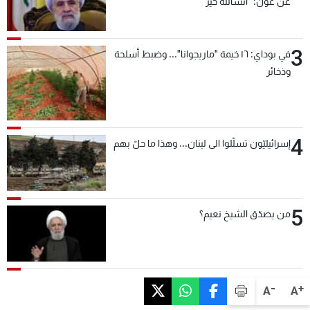
عن عون: "انشالله خير"
3
في بوداي: ١٦ خيمة "ماريجوانا"... وضبط أسلحة
وذخائر
4
إسرائيليّون تسلّلوا الى لبنان... وهذا ما حلّ بهم
5
من يصدّق الشيخ نعيم؟
-
+
A
A