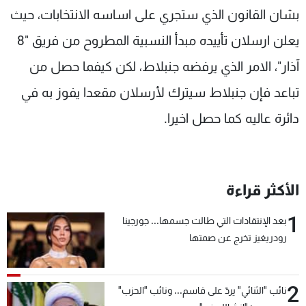
بشان القانون الذي ستجري على اساسه الانتخابات، حيث
يعلن ارسلان تأييده مبدأ النسبية المطروح من فريق "8
آذار"، الامر الذي يرفضه جنبلاط، لكن كيفما حصل من
تباعد فإن جنبلاط سيترك لأرسلان مقعدا يفوز به في
دائرة عاليه كما حصل اخيرا.
الأكثر قراءة
1
بعد الإنتقادات التي طالت جسمها... جورجينا
رودريغيز تخرج عن صمتها
2
نائب "الثنائي" يردّ على قاسم... ونائب "الحزب"