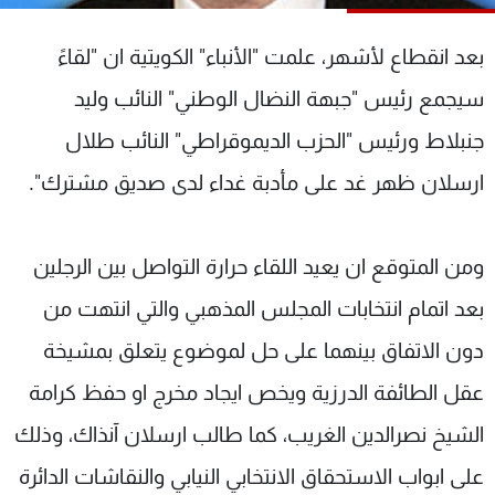
شاهد البرامج
الترددات
بعد انقطاع لأشهر، علمت "الأنباء" الكويتية ان "لقاءً
سيجمع رئيس "جبهة النضال الوطني" النائب وليد
عن MTV
وظائف
جنبلاط ورئيس "الحزب الديموقراطي" النائب طلال
الإنـتـاج
تواصل معنا
لاعلاناتكم
شروط الإسـتخدام
ارسلان ظهر غد على مأدبة غداء لدى صديق مشترك".
سياسة الخصوصية
ومن المتوقع ان يعيد اللقاء حرارة التواصل بين الرجلين
بعد اتمام انتخابات المجلس المذهبي والتي انتهت من
دون الاتفاق بينهما على حل لموضوع يتعلق بمشيخة
عقل الطائفة الدرزية ويخص ايجاد مخرج او حفظ كرامة
الشيخ نصرالدين الغريب، كما طالب ارسلان آنذاك، وذلك
على ابواب الاستحقاق الانتخابي النيابي والنقاشات الدائرة