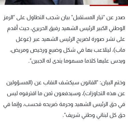
شاهد البرامج
الترددات
صدر عن "تيار المستقبل" بيان شجب التطاول على "الرمز
الوطني الكبير الرئيس الشهيد رفيق الحريري، حيث أقدم
عن MTV
وظائف
على نشر صورة لضريح الرئيس الشهيد عبر (غوغل
الإنـتـاج
تواصل معنا
لاعلاناتكم
شروط الإسـتخدام
ماب)، ليتلاعب بها في شكل وضيع ورخيص ومريض،
سياسة الخصوصية
ويدس عليها كلاما مسموما يندى له الجبين".
وختم البيان: "القانون سيكشف النقاب عن (المسؤولين
عن هذه التجاوزات)، وسيدفعون ثمن ما اقترفوه ليس
في حق الرئيس الشهيد وحرمة ضريحه فحسب، وإنما في
حق كل لبناني وطني شريف".