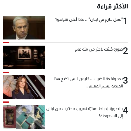
الأكثر قراءة
1
"عمل حازم في لبنان"... ماذا أعلن نتنياهو؟
2
صورة خُبئت لأكثر من مئة عام
3
بعد واقعة الضرب... كارمن لبس تضع هذا
الفيديو برسم المعنيين
4
بالصورة: إحباط عمليّة تهريب مخدّرات من لبنان
إلى السعوديّة!