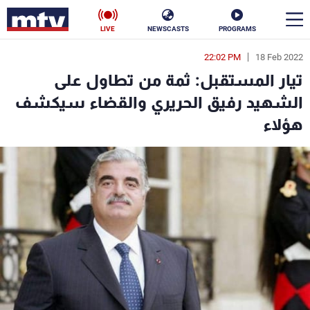
LIVE
NEWSCASTS
PROGRAMS
22:02 PM
18 Feb 2022
en
تيار المستقبل: ثمة من تطاول على
الأخبار
الشهيد رفيق الحريري والقضاء سيكشف
هؤلاء
سياسة
ناس
إقتصاد
فن
منوعات
رياضة
كأس العالم
البرامج
جدول البرامج