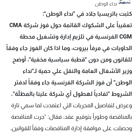
نداء الوطن
شاهد البرامج
كتبت باتريسيا جلاد في "نداء الوطن":
الترددات
تعقيباً على الشكوك القائمة حول فوز شركة CMA
عن MTV
وظائف
CGM الفرنسية في تلزيم إدارة وتشغيل محطة
الإنـتـاج
تواصل معنا
لاعلاناتكم
شروط الإسـتخدام
الحاويات في مرفأ بيروت، وما اذا كان الفوز جاء وفقاً
سياسة الخصوصية
للقانون ومن دون "قطبة سياسية مخفية"، أوضح
وزير الأشغال العامة والنقل علي حمية لـ"نداء
الوطن" أن فوز الشركة الفرنسية جاء وفقاً لدفتر
الشروط "تفادياً لهطول أي شركة علينا بالمظلّة".
وعرض لتفاصيل المجريات التي اعتمدت لما سمي تارة
بالمناقصة وطوراً بتوقيع عقد، فقال: "جرت المناقصة
وحصلت على موافقة إدارة المناقصات وفقاً للقوانين،