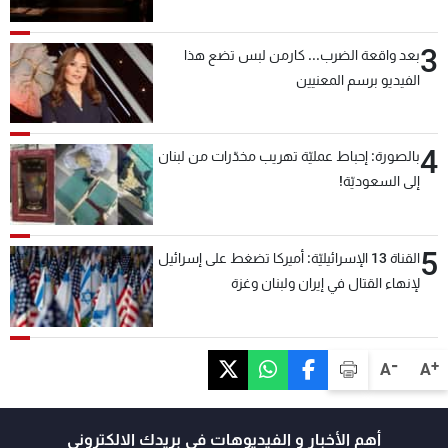
3
بعد واقعة الضرب... كارمن لبس تضع هذا
الفيديو برسم المعنيين
4
بالصورة: إحباط عمليّة تهريب مخدّرات من لبنان
إلى السعوديّة!
5
القناة 13 الإسرائيليّة: أميركا تضغط على إسرائيل
لإنهاء القتال في إيران ولبنان وغزة
-
+
A
A
أهم الأخبار و الفيديوهات في بريدك الالكتروني