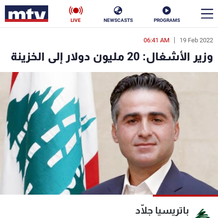
LIVE
NEWSCASTS
PROGRAMS
06:41 AM
19 Feb 2022
en
وزير الأشغال: 20 مليون دولار إلى الخزينة
الأخبار
سياسة
ناس
إقتصاد
فن
منوعات
رياضة
كأس العالم
البرامج
باتريسيا جلّاد
جدول البرامج