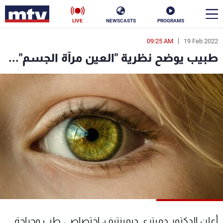
LIVE
NEWSCASTS
PROGRAMS
09:25 AM
19 Feb 2022
en
طبيب يوضح نظرية "العين مرآة الجسم"...
الأخبار
سياسة
ناس
إقتصاد
فن
منوعات
رياضة
كأس العالم
البرامج
أعلن الدكتور دميتري ديمينتيف، إختصاصي طب وجراحة
جدول البرامج