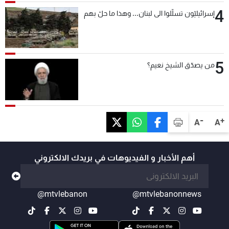
4
إسرائيليّون تسلّلوا الى لبنان... وهذا ما حلّ بهم
5
من يصدّق الشيخ نعيم؟
-
+
A
A
أهم الأخبار و الفيديوهات في بريدك الالكتروني
@mtvlebanon
@mtvlebanonnews