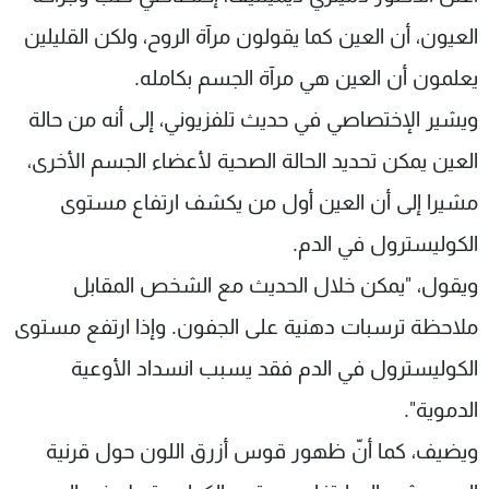
شاهد البرامج
العيون، أن العين كما يقولون مرآة الروح، ولكن القليلين
الترددات
يعلمون أن العين هي مرآة الجسم بكامله.
ويشير الإختصاصي في حديث تلفزيوني، إلى أنه من حالة
عن MTV
وظائف
الإنـتـاج
تواصل معنا
العين يمكن تحديد الحالة الصحية لأعضاء الجسم الأخرى،
لاعلاناتكم
شروط الإسـتخدام
سياسة الخصوصية
مشيرا إلى أن العين أول من يكشف ارتفاع مستوى
الكوليسترول في الدم.
ويقول، "يمكن خلال الحديث مع الشخص المقابل
ملاحظة ترسبات دهنية على الجفون. وإذا ارتفع مستوى
الكوليسترول في الدم فقد يسبب انسداد الأوعية
الدموية".
ويضيف، كما أنّ ظهور قوس أزرق اللون حول قرنية