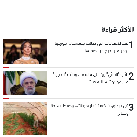
الأكثر قراءة
1
بعد الإنتقادات التي طالت جسمها... جورجينا
رودريغيز تخرج عن صمتها
2
نائب "الثنائي" يردّ على قاسم... ونائب "الحزب"
عن عون: "انشالله خير"
3
في بوداي: ١٦ خيمة "ماريجوانا"... وضبط أسلحة
وذخائر