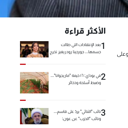
الأكثر قراءة
1
بعد الإنتقادات التي طالت
جسمها... جورجينا رودريغيز تخرج
وعلى
عن صمتها
2
في بوداي: ١٦ خيمة "ماريجوانا"...
وضبط أسلحة وذخائر
3
نائب "الثنائي" يردّ على قاسم...
ونائب "الحزب" عن عون:
"انشالله خير"