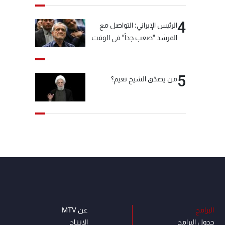
4
الرئيس الإيراني: التواصل مع
المرشد "صعب جداً" في الوقت
الحالي
5
من يصدّق الشيخ نعيم؟
البرامج
عن MTV
جدول البرامج
الإنـتـاج