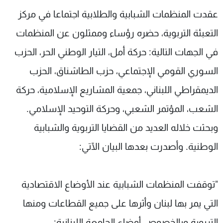
شاهد البرامج
عقدت المنظمات الشبابية والطلابية اجتماعا في مركز
الترددات
التعبئة التربوية، حضره رؤساء وممثلون عن المنظمات
في الجهات التالية: حركة أمل، التيار الوطني الحر، الحزب
عن MTV
وظائف
الإنـتـاج
تواصل معنا
السوري القومي الإجتماعي، حزب الطاشناق، الحزب
لاعلاناتكم
شروط الإسـتخدام
الديمقراطي اللبناني، جمعية المشاريع الإسلامية، حركة
سياسة الخصوصية
الشعب، المؤتمر الشعبي، وحركة التوحيد الإسلامي.
وبحثت خلاله العديد من القضايا التربوية والشبابية
الوطنية. وأصدرت بعدها البيان الآتي:
"توقفت المنظمات الشبابية عند الأوضاع الاقتصادية
التي يمر بها لبنان وأثرها على جميع القطاعات ومنها
التربوية وبالخصوص أوضاع الجامعة اللبنانية: