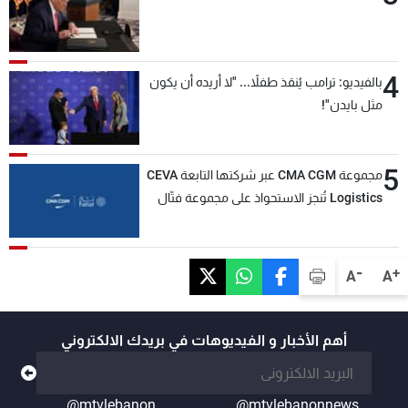
4
بالفيديو: ترامب يُنقذ طفلاً... "لا أريده أن يكون
مثل بايدن"!
5
مجموعة CMA CGM عبر شركتها التابعة CEVA
Logistics تُنجز الاستحواذ على مجموعة فتّال
-
+
A
A
أهم الأخبار و الفيديوهات في بريدك الالكتروني
@mtvlebanon
@mtvlebanonnews