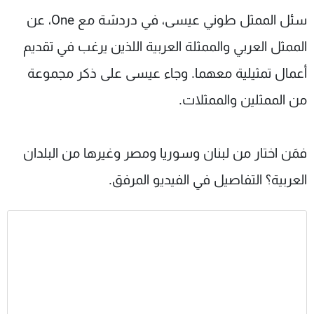
شاهد البرامج
سئل الممثل طوني عيسى، في دردشة مع One، عن
الترددات
الممثل العربي والممثلة العربية اللذين يرغب في تقديم
أعمال تمثيلية معهما. وجاء عيسى على ذكر مجموعة
عن MTV
وظائف
الإنـتـاج
تواصل معنا
من الممثلين والممثلات.
لاعلاناتكم
شروط الإسـتخدام
سياسة الخصوصية
فمَن اختار من لبنان وسوريا ومصر وغيرها من البلدان
العربية؟ التفاصيل في الفيديو المرفق.