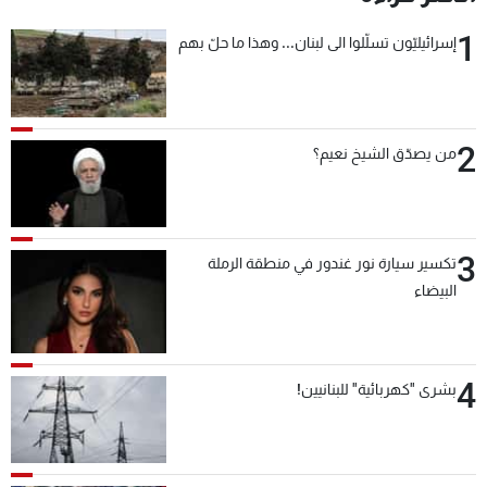
1
إسرائيليّون تسلّلوا الى لبنان... وهذا ما حلّ بهم
2
من يصدّق الشيخ نعيم؟
3
تكسير سيارة نور غندور في منطقة الرملة
البيضاء
4
بشرى "كهربائية" للبنانيين!