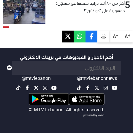
5
أكثر من ٨٠٠ ألف دراجة نصفها غير مسجّل:
جمهورية على "دولابَين"!
-
+
A
A
أهم الأخبار و الفيديوهات في بريدك الالكتروني
@mtvlebanon
@mtvlebanonnews
© MTV Lebanon. All rights reserved.
powered by koein