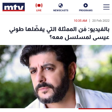
LIVE
NEWSCASTS
PROGRAMS
10:35 AM
20 Feb 2022
en
بالفيديو: مَن الممثلة التي يفضّلها طوني
الأخبار
عيسى لمسلسل معه؟
سياسة
ناس
إقتصاد
فن
منوعات
رياضة
كأس العالم
البرامج
جدول البرامج