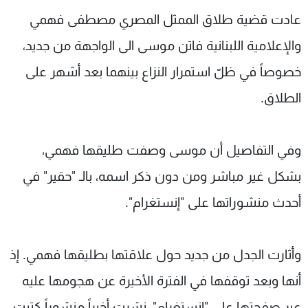
شاهد البرامج
عادت قضية طلاق الممثل المصري مصطفى فهمي
الترددات
والإعلامية اللبنانية فاتن موسى الى الواجهة من جديد،
خصوصاً في ظلّ استمرار النزاع بينهما بعد أشهر على
عن MTV
وظائف
الإنـتـاج
تواصل معنا
الطلاق.
لاعلاناتكم
شروط الإسـتخدام
سياسة الخصوصية
وفي التفاصيل أن موسى وصفت طليقها فهمي،
بشكل غير مباشر ومن دون ذكر اسمه، بالـ "حقير" في
أحدث منشوراتها على "إنستغرام".
وأثارت الجدل من جديد حول علاقتها بطليقها فهمي. إذ
أنها وبعد توقفها في الفترة الأخيرة عن هجومها عليه
عبر صفحتها على "انستغرام"، نشرت أخيراً منشوراً كتبت