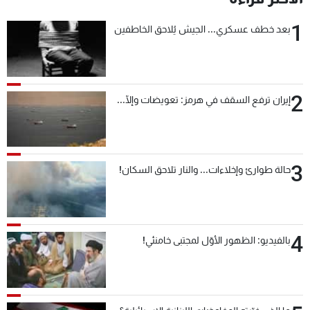
1
بعد خطف عسكري... الجيش يُلاحق الخاطفين
2
إيران ترفع السقف في هرمز: تعويضات وإلّا...
3
حالة طوارئ وإخلاءات... والنار تلاحق السكان!
4
بالفيديو: الظهور الأوّل لمجتبى خامنئي!