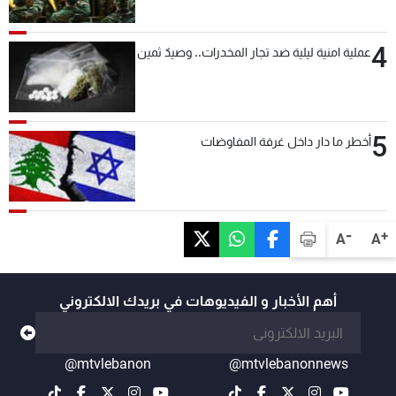
بعد قليل
4
عملية امنية ليلية ضد تجار المخدرات.. وصيدٌ ثمين
5
أخطر ما دار داخل غرفة المفاوضات
-
+
A
A
أهم الأخبار و الفيديوهات في بريدك الالكتروني
@mtvlebanon
@mtvlebanonnews