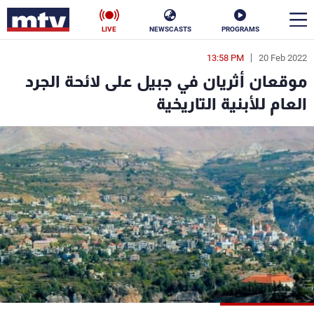
LIVE
NEWSCASTS
PROGRAMS
13:58 PM
20 Feb 2022
en
موقعان أثريان في جبيل على لائحة الجرد
الأخبار
العام للأبنية التاريخية
سياسة
ناس
إقتصاد
فن
منوعات
رياضة
كأس العالم
البرامج
جدول البرامج