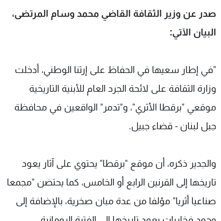
شاهد البرامج
صدر عن وزير الثقافة القاضي محمد وسام المرتضى،
الترددات
البيان الآتي:
عن MTV
وظائف
الإنـتـاج
تواصل معنا
"في إطار سعيها في الحفاظ على إرثنا الوطني، أدخلت
لاعلاناتكم
شروط الإسـتخدام
وزارة الثقافة على لائحة الجرد العام للأبنية التاريخية
سياسة الخصوصية
موقعي "برقطا الأثري"، و"تدمر" الواقعين في محافظة
جبل لبنان - قضاء جبيل.
والجدير ذكره، أن موقع "برقطا" يحتوي على آثار يعود
تاريخها إلى القرنين الرابع أو الخامس، كما يحتضن "مجمعا
صناعيا أثريا" مؤلفا من عدة مبان صخرية، بالإضافة إلى
وجود فخاريات يعود تاريخها إلى الفترة الرومانية