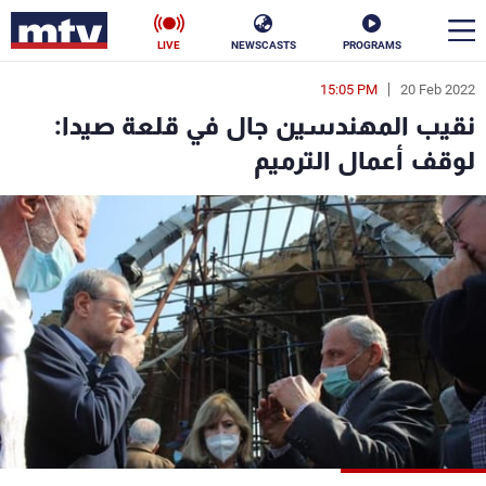
LIVE
NEWSCASTS
PROGRAMS
15:05 PM
20 Feb 2022
en
نقيب المهندسين جال في قلعة صيدا:
الأخبار
لوقف أعمال الترميم
سياسة
ناس
إقتصاد
فن
منوعات
رياضة
كأس العالم
البرامج
جدول البرامج