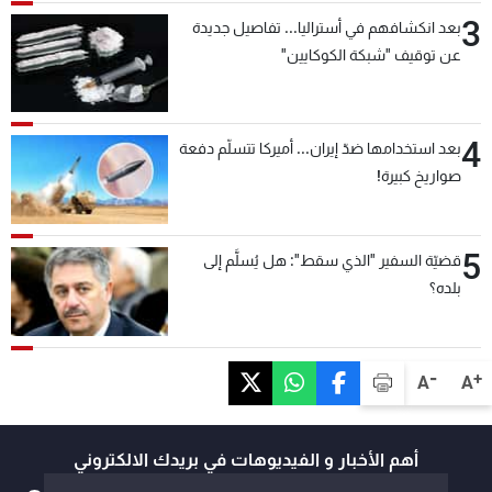
3
بعد انكشافهم في أستراليا... تفاصيل جديدة
عن توقيف "شبكة الكوكايين"
4
بعد استخدامها ضدّ إيران... أميركا تتسلّم دفعة
صواريخ كبيرة!
5
قضيّة السفير "الذي سقط": هل يُسلَّم إلى
بلده؟
-
+
A
A
أهم الأخبار و الفيديوهات في بريدك الالكتروني