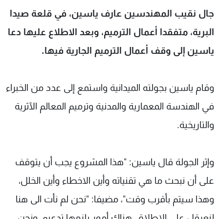
شاهد البرامج
جال نقيب المهندسين عارف ياسين، في قلعة صيدا
الترددات
البرية، متفقدا أعمال الترميم، وبعد الاطلاع عليها دعا
ياسين إلى وقف أعمال الترميم الجارية فيها.
عن MTV
وظائف
الإنـتـاج
تواصل معنا
لاعلاناتكم
شروط الإسـتخدام
وقام ياسين بجولته الميدانية واستمع إلى عدد من الخبراء
سياسة الخصوصية
في الهندسة المعمارية والمدنية وترميم المعالم الآثرية
والتاريخية.
وإثر الجولة قال ياسين: "هذا المشروع يجب أن يتوقف
على أن نبحث ما هي تقنياته وأين الاخطاء وأين الخلل،
وهذا سيتم بأقرب وقت"، مضيفا: "نحن لم نأت الى هنا
لنعرقل على الاطلاق، هناك أمور يلزمها تدعيم، ونحن