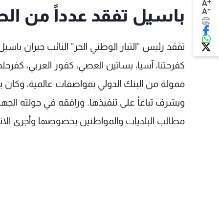
+
A
-
باسيل تفقد عدداً من ال
A
تفقد رئيس "التيار الوطني الحر" النائب جبران باس
كفرحتنا، آسيا، بساتين العصي، كفور العربي، كفرحلد
ويشرف تباعاً على تنفيذها. ورافقه في جولته الجه
مطالب البلديات والمواطنين بخصوصها وأجرى الاتصا