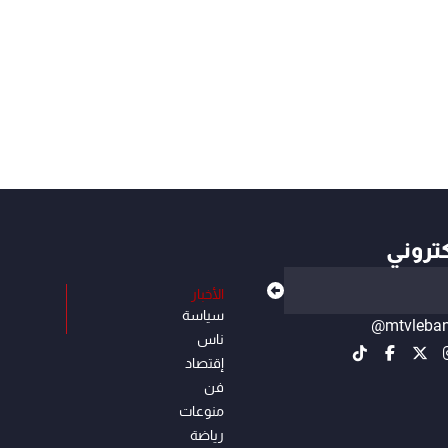
كتروني
الأخبار
سياسة
@mtvleba
ناس
إقتصاد
فن
منوعات
رياضة