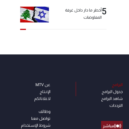
5
أخطر ما دار داخل غرفة
المفاوضات
البرامج
عن MTV
جدول البرامج
الإنـتـاج
شاهد البرامج
لاعلاناتكم
الترددات
وظائف
تواصل معنا
شروط الإسـتخدام
مباشر