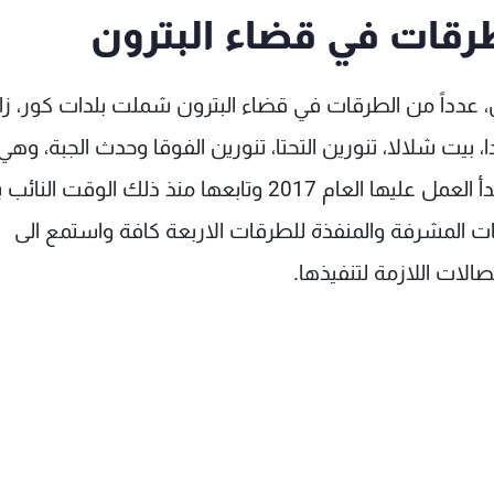
طرقات في قضاء البترون
يل، عدداً من الطرقات في قضاء البترون شملت بلدات كور، زا
ا، بيت شلالا، تنورين التحتا، تنورين الفوقا وحدث الجبة، و
ممولة من البنك الدولي بمواصفات عالمية، وكان بدأ العمل عليها العام 2017 وتابعها منذ ذلك ا
ات المشرفة والمنفذة للطرقات الاربعة كافة واستمع الى
لات اللازمة لتنفيذها.