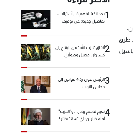
1
بعد انكشافهم في أستراليا...
تفاصيل جديدة عن توقيف
ن،
"شبكة الكوكايين"
هي طرق
2
أنفاق "حزب الله" من البقاع إلى
لوقت النائب باسيل
كسروان فجبيل وصولاً إلى
المختارة... التفاصيل في نشرة
الأخبار بعد قليل
3
الرئيس عون ردّ 4 قوانين إلى
مجلس النواب
4
نعيم قاسم يبادر... و"الحزب"
أمام خيارين: أيّ "سمّ" يختار؟