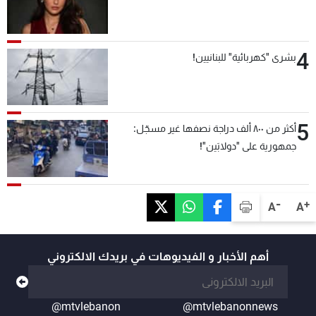
4
بشرى "كهربائية" للبنانيين!
5
أكثر من ٨٠٠ ألف دراجة نصفها غير مسجّل:
جمهورية على "دولابَين"!
-
+
A
A
أهم الأخبار و الفيديوهات في بريدك الالكتروني
@mtvlebanon
@mtvlebanonnews