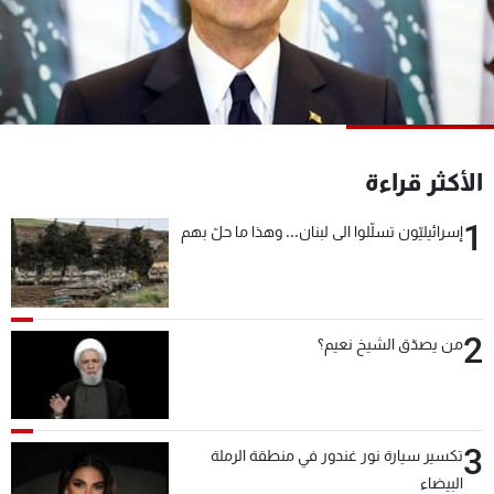
شاهد البرامج
الترددات
عن MTV
وظائف
الإنـتـاج
تواصل معنا
لاعلاناتكم
شروط الإسـتخدام
الأكثر قراءة
سياسة الخصوصية
1
إسرائيليّون تسلّلوا الى لبنان... وهذا ما حلّ بهم
2
من يصدّق الشيخ نعيم؟
3
تكسير سيارة نور غندور في منطقة الرملة
البيضاء