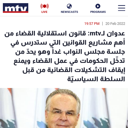
LIVE
NEWSCASTS
PROGRAMS
19:57 PM
20 Feb 2022
en
عدوان لـmtv: قانون استقلالية القضاء من
الأخبار
أهم مشاريع القوانين التي ستدرس في
جلسة مجلس النواب غداً وهو يحدّ من
سياسة
ناس
تدخّل الحكومات في عمل القضاء ويمنع
إقتصاد
فن
إيقاف التشكيلات القضائية من قبل
السلطة السياسيّة
منوعات
رياضة
كأس العالم
البرامج
جدول البرامج