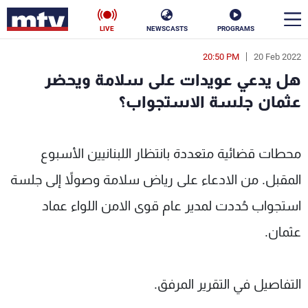
LIVE
NEWSCASTS
PROGRAMS
20:50 PM
20 Feb 2022
en
هل يدعي عويدات على سلامة ويحضر
الأخبار
عثمان جلسة الاستجواب؟
سياسة
ناس
محطات قضائية متعددة بانتظار اللبنانيين الأسبوع
إقتصاد
فن
المقبل. من الادعاء على رياض سلامة وصولاً إلى جلسة
منوعات
رياضة
استجواب حُددت لمدير عام قوى الامن اللواء عماد
كأس العالم
عثمان.
التفاصيل في التقرير المرفق.
البرامج
جدول البرامج