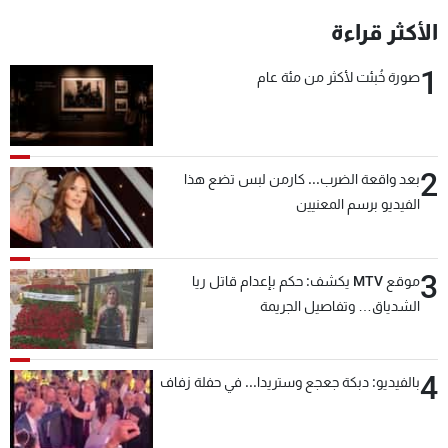
شاهد البرامج
الأكثر قراءة
الترددات
1
صورة خُبئت لأكثر من مئة عام
عن MTV
وظائف
الإنـتـاج
تواصل معنا
لاعلاناتكم
شروط الإسـتخدام
2
سياسة الخصوصية
بعد واقعة الضرب... كارمن لبس تضع هذا
الفيديو برسم المعنيين
3
موقع MTV يكشف: حكم بإعدام قاتل ريا
الشدياق… وتفاصيل الجريمة
4
بالفيديو: دبكة جعجع وستريدا... في حفلة زفاف