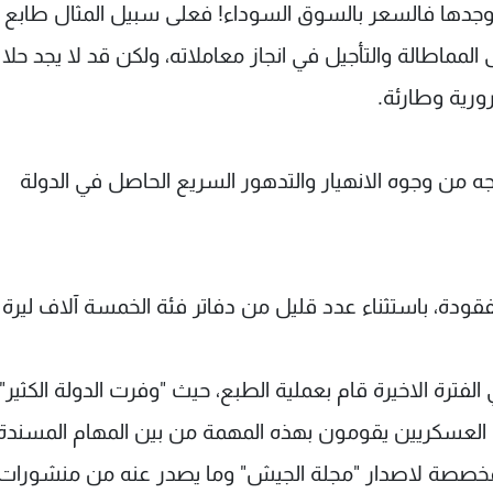
 وجدها فالسعر بالسوق السوداء! فعلى سبيل المثال طابع ا
ع البعض الى المماطالة والتأجيل في انجاز معاملاته، ولكن قد لا يجد حلا 
ورية وطارئة.
 من وجوه الانهيار والتدهور السريع الحاصل في الدولة
دة، باستثناء عدد قليل من دفاتر فئة الخمسة آلاف ليرة
الفترة الاخيرة قام بعملية الطبع، حيث "وفرت الدولة الكثير"،
ن العسكريين يقومون بهذه المهمة من بين المهام المسندة
خصصة لاصدار "مجلة الجيش" وما يصدر عنه من منشورات.