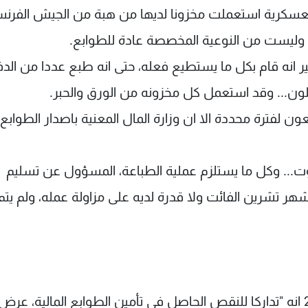
 العسكرية استعملت مخزونا لديها من هبة من الجيش الفرن
 انه قام بكل ما يستطيع فعله، حتى انه طبع عددا من الدفا
ملون... وقد استعمل كل مخزونه من الورق والحبر.
 لفترة محددة الا ان وزارة المال المعنية باصدار الطوابع 
زوت... وكل ما يستلزم عملية الطباعة، المسؤول عن تسليم
ر تشرين الفائت ولا قدرة لديه على مزاولة عمله، ولم يتم
وكانت وزارة المال اعلنت في 6 تشرين الثاني 2020 انه "تداركا للنقص الحاصل في تأمين الطوابع المالية، عرض