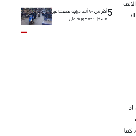
لالف
5
أكثر من ٨٠٠ ألف دراجة نصفها غير
الا
مسجّل: جمهورية على
"دولابَين"!
 اذ
 كما