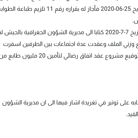
الوزير غازي وزني الموضوع على مجلس الوزراء بتاريخ 25-06-2020 فأجاز له بقراره رقم 11 تلزيم طباعة ال
ش.
وتنفيذا لقرار مجلس الوزراء، ارسلت وزارة المال بتاريخ 7-7-2020 كتابا الى مديرية الشؤون الجغرافية 
ع وزني الملف وعقدت عدة اجتماعات بين الطرفين اسفرت
بتوجيهات من قائد الجيش بتاريخ 6-11-2020 عن توقيع مشروع عقد اتفاق رضائي لتأمين 20 مليون طابع 
على توتير في تغريدة اشار فيها الى ان مديرية الشؤون
لقيد.