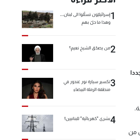
1
إسرائيليّون تسلّلوا الى لبنان...
وهذا ما حلّ بهم
2
من يصدّق الشيخ نعيم؟
ددا
3
تكسير سيارة نور غندور في
منطقة الرملة البيضاء
4
بشرى "كهربائية" للبنانيين!
ن من