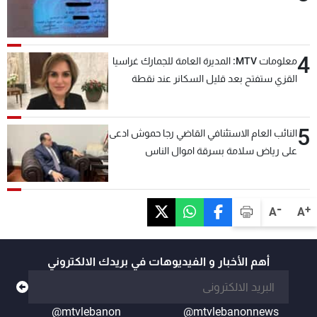
4
معلومات MTV: المديرة العامة للجمارك غراسيا
القزي ستفتح بعد قليل السكانر عند نقطة
المصنع لتسهيل عملية التصدير البري إلى
السعودية والدول العربية
5
النائب العام الاستئنافي القاضي رجا حموش ادعى
على رياض سلامة بسرقة اموال الناس
وتأسيس شركات وهمية بهدف شراء أسهم
مصرفية وتهريبها وتبييض اموال
-
+
A
A
أهم الأخبار و الفيديوهات في بريدك الالكتروني
@mtvlebanon
@mtvlebanonnews