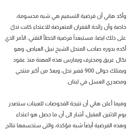
وأكد هاني أن فرضية التسميم هي شبه محسومة،
خاصة وأن رائحة القفران المتعرضة للاعتداء كانت تدلّ
على ذلك ايضا، مستبعداً فرضية الخطأ التقني، الأمر الذي
أكده بدوره صاحب المنحل الشيخ نبيل العياص، وهو
نحّال عريق ومحترف ويمارس هذه المهنة منذ عقود
ويمتلك حوالى 900 قفير نحل، ويعدّ من أكبر منتجي
ومصدري العسل في لبنان.
وفيما أعلن هاني أن نتيجة الفحوصات للعينات ستصدر
يوم الاثنين المقبل، أشار الى أن ما حصل هو اعتداء
وهذه الفرضية أيضاً شبه مؤكدة، والتي ستحسمها نتائج