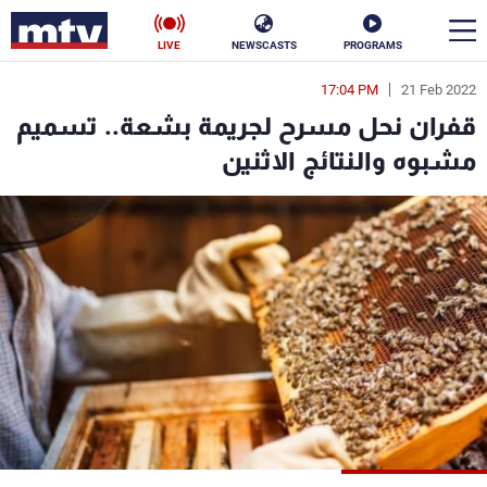
LIVE
NEWSCASTS
PROGRAMS
17:04 PM
21 Feb 2022
en
قفران نحل مسرح لجريمة بشعة.. تسميم
الأخبار
مشبوه والنتائج الاثنين
سياسة
ناس
إقتصاد
فن
منوعات
رياضة
كأس العالم
البرامج
جدول البرامج