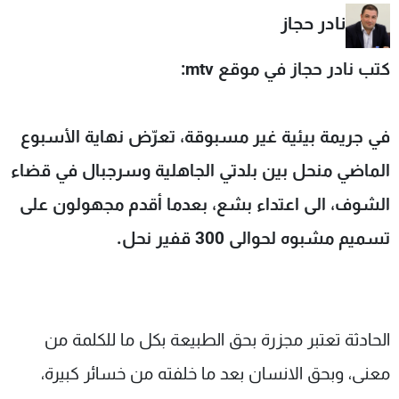
شاهد البرامج
نادر حجاز
الترددات
كتب نادر حجاز في موقع mtv:
عن MTV
وظائف
الإنـتـاج
تواصل معنا
في جريمة بيئية غير مسبوقة، تعرّض نهاية الأسبوع
لاعلاناتكم
شروط الإسـتخدام
سياسة الخصوصية
الماضي منحل بين بلدتي الجاهلية وسرجبال في قضاء
الشوف، الى اعتداء بشع، بعدما أقدم مجهولون على
تسميم مشبوه لحوالى 300 قفير نحل.
الحادثة تعتبر مجزرة بحق الطبيعة بكل ما للكلمة من
معنى، وبحق الانسان بعد ما خلفته من خسائر كبيرة،