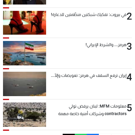
2
في بيروت: تفكيك شبكتين منظّمتين للدعارة!
3
هرمز... والشرط الإيراني!
4
إيران ترفع السقف في هرمز: تعويضات وإلّا...
5
معلومات MFM: لبنان يرفض تولي
contractors وشركات أمنية خاصة مهمة
التحقق من نزع سلاح "حزب الله"