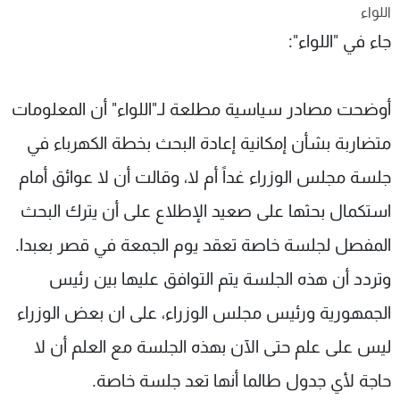
اللواء
شاهد البرامج
جاء في "اللواء":
الترددات
عن MTV
وظائف
أوضحت مصادر سياسية مطلعة لـ"اللواء" أن المعلومات
الإنـتـاج
تواصل معنا
لاعلاناتكم
شروط الإسـتخدام
متضاربة بشأن إمكانية إعادة البحث بخطة الكهرباء في
سياسة الخصوصية
جلسة مجلس الوزراء غداً أم لا، وقالت أن لا عوائق أمام
استكمال بحثها على صعيد الإطلاع على أن يترك البحث
المفصل لجلسة خاصة تعقد يوم الجمعة في قصر بعبدا.
وتردد أن هذه الجلسة يتم التوافق عليها بين رئيس
الجمهورية ورئيس مجلس الوزراء، على ان بعض الوزراء
ليس على علم حتى الآن بهذه الجلسة مع العلم أن لا
حاجة لأي جدول طالما أنها تعد جلسة خاصة.