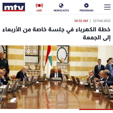
LIVE
NEWSCASTS
PROGRAMS
06:52 AM
22 Feb 2022
en
خطة الكهرباء في جلسة خاصة من الأربعاء
الأخبار
إلى الجمعة
سياسة
ناس
إقتصاد
فن
منوعات
رياضة
كأس العالم
البرامج
جدول البرامج