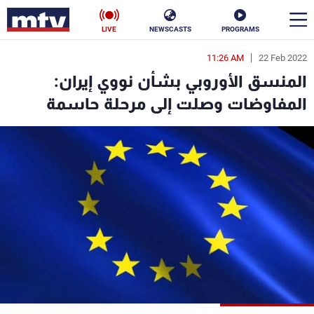
LIVE
NEWSCASTS
PROGRAMS
11:26 AM
22 Feb 2022
en
المنسق الأوروبي بشأن نووي إيران:
الأخبار
المفاوضات وصلت إلى مرحلة حاسمة
سياسة
ناس
إقتصاد
فن
منوعات
رياضة
كأس العالم
البرامج
جدول البرامج