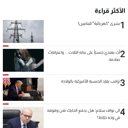
شاهد البرامج
الأكثر قراءة
الترددات
1
بشرى "كهربائية" للبنانيين!
عن MTV
وظائف
الإنـتـاج
تواصل معنا
لاعلاناتكم
شروط الإسـتخدام
سياسة الخصوصية
2
أبٌ يعتدي جنسيّاً على بناته الثلاث… واعترافاتٌ
صادمة
3
ترامب يقيّد الجنسية الأميركية بالولادة
4
الى نواف سلام: هل يدفع الحايك ثمن وقوفه
في وجه خيّاط؟