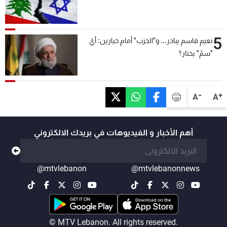
5
نعيم قاسم يبادر... و"الحزب" أمام خيارين: أيّ
"سمّ" يختار؟
-
+
A
A
أهم الأخبار و الفيديوهات في بريدك الالكتروني
@mtvlebanon
@mtvlebanonnews
© MTV Lebanon. All rights reserved.