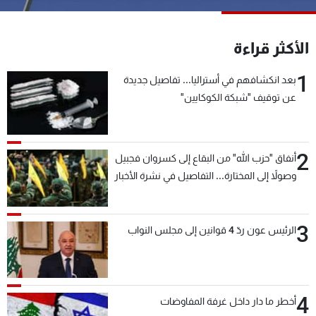
شاهد البرامج
الترددات
الأكثر قراءة
1
بعد انكشافهم في أستراليا... تفاصيل جديدة
عن MTV
وظائف
الإنـتـاج
تواصل معنا
عن توقيف "شبكة الكوكايين"
لاعلاناتكم
شروط الإسـتخدام
سياسة الخصوصية
2
أنفاق "حزب الله" من البقاع إلى كسروان فجبيل
وصولاً إلى المختارة... التفاصيل في نشرة الأخبار
بعد قليل
3
الرئيس عون ردّ 4 قوانين إلى مجلس النواب
4
أخطر ما دار داخل غرفة المفاوضات