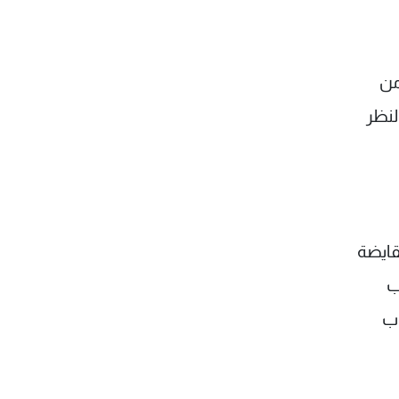
من
لنظر
قايضة
ب
اب