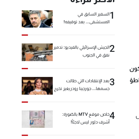
1
السفير السابق في
المستشفى... بعد توقيفه!
2
الجيش الإسرائيلي بالفيديو: تدمير
نفق في الجنوب
كون
اطؤ
3
بعد الإنتقادات التي طالت
جسمها... جورجينا رودريغيز تخرج
عن صمتها
4
خاص موقع MTV بالصّورة:
ل
أشرف دبّور ليس لاجئاً!