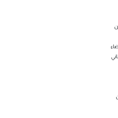
ن
ضاء
اني