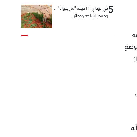
5
في بوداي: ١٦ خيمة "ماريجوانا"...
وضبط أسلحة وذخائر
ه
ه يريد تمديد الوضع
ن
ّه