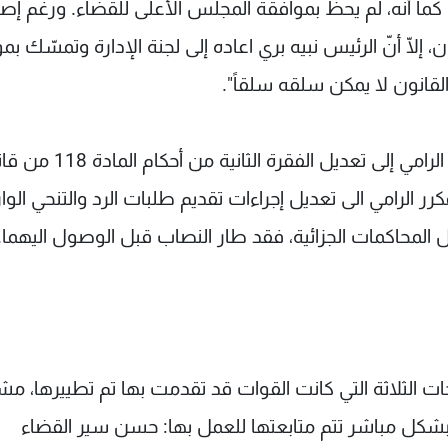
ما أنّه، لم يحظ بموافقة المجلس الأعلى للقضاء. ورغم إصر
 إلّا أنّ الرئيس نبيه بري اعاده إلى لجنة الإدارة وتمسّك ب
القانون لا يمكن سلقه سلقاً".
اما البند 14 المتعلق باقتراح القانون المعجل المكرر الرامي إلى تعديل الفقر
المعجل المكرر الرامي الى تعديل إجراءات تقديم طلبات الرد والتنحي الوا
المحاكمات الجزائية، فقد طار النصاب قبل الوصول اليهما.
ت الثلاثة التي كانت القوات قد تقدمت بها تم تطييرها، مشي
بشكل مباشر تتم متابعتها للعمل بها: حسن سير القضاء