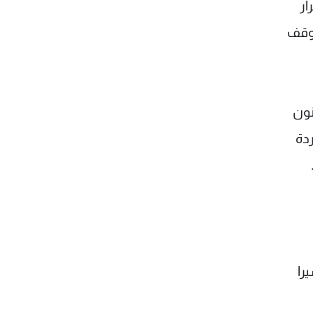
ار
موقف
ة الثانية من أحكام المادة 118 من قانون
ردة
را