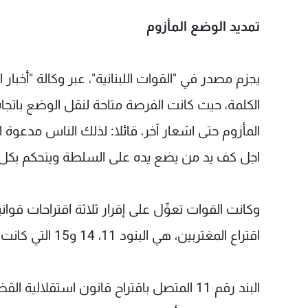
تمديد الوضع المأزوم
يجزم مصدر في "القوات اللبنانية"، عبر وكالة "أخبا
المأزوم حتى اشعار آخر، قائلا: لذلك الناس مدعوة ا
اجل كف يد من يضع يده على السلطة ويتحكم بكل
وكانت القوات تعوِّل على إقرار ثلاثة اقتراحات ق
اقتراع المغتربين، هي البنود 11، 14 و15 التي كانت مدرجة على جدول الاعمال.
البند رقم 11 المتصل باقتراح قانون استقلال