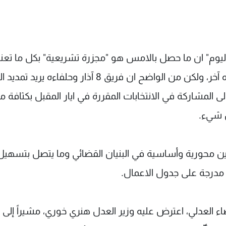
ر اليوم" ان ما حصل بالامس هو "مجزرة تشريعية" بكل ما تعني
الكلمة، حيث كانت الفرصة متاحة لنقل الوضع باتجاه آخر، ولكن من الواضح ان فريق 8 آذار وحلفاء
لى المشاركة في الانتخابات المقررة في ايار المقبل بكثافة م
 شيء.
وانين محورية وأساسية في البنيان القضائي وما يتصل بتسهيل
ية القضاء العدلي، اعترض عليه وزير العدل هنري خوري، مشيراً إلى أن