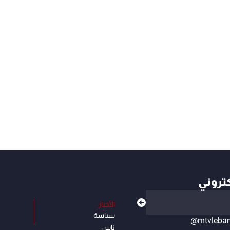
كتروني
الأخبار
سياسة
@mtvleba
ناس