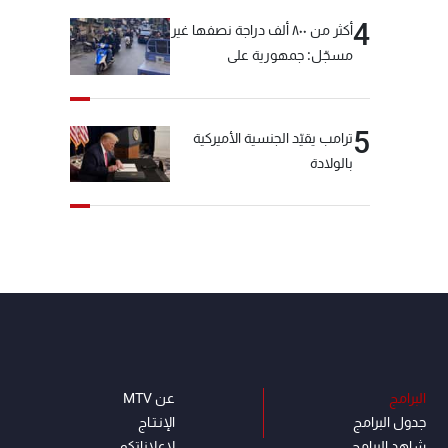
4
أكثر من ٨٠٠ ألف دراجة نصفها غير
مسجّل: جمهورية على
"دولابَين"!
5
ترامب يقيّد الجنسية الأميركية
بالولادة
البرامج
عن MTV
جدول البرامج
الإنـتـاج
شاهد البرامج
لاعلاناتكم