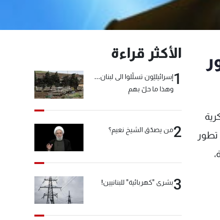
الأكثر قراءة
ر
1
إسرائيليّون تسلّلوا الى لبنان...
وهذا ما حلّ بهم
رية
2
من يصدّق الشيخ نعيم؟
 تطور
،
3
بشرى "كهربائية" للبنانيين!