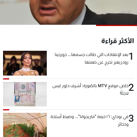
شاهد البرامج
الترددات
عن MTV
وظائف
الأكثر قراءة
الإنـتـاج
تواصل معنا
لاعلاناتكم
شروط الإسـتخدام
1
سياسة الخصوصية
بعد الإنتقادات التي طالت جسمها... جورجينا
رودريغيز تخرج عن صمتها
2
خاص موقع MTV بالصّورة: أشرف دبّور ليس
لاجئاً!
3
في بوداي: ١٦ خيمة "ماريجوانا"... وضبط أسلحة
وذخائر