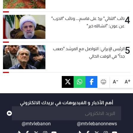
4
نائب "الثنائي" يردّ على قاسم... ونائب "الحزب"
عن عون: "انشالله خير"
5
الرئيس الإيراني: التواصل مع المرشد "صعب
جداً" في الوقت الحالي
-
+
A
A
أهم الأخبار و الفيديوهات في بريدك الالكتروني
@mtvlebanon
@mtvlebanonnews