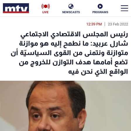
LIVE
NEWSCASTS
PROGRAMS
12:39 PM
23 Feb 2022
en
رئيس المجلس الاقتصادي الاجتماعي
الأخبار
شارل عربيد: ما نطمح إليه هو موازنة
متوازنة ونتمنى من القوى السياسيّة أن
سياسة
ناس
تضع أمامها هدف التوازن للخروج من
إقتصاد
فن
الواقع الذي نحن فيه
منوعات
رياضة
كأس العالم
البرامج
جدول البرامج