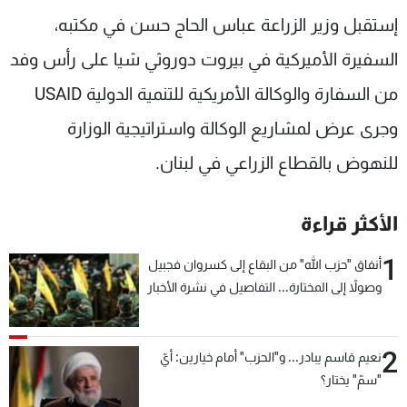
شاهد البرامج
إستقبل وزير الزراعة عباس الحاج حسن في مكتبه،
الترددات
السفيرة الأميركية في بيروت دوروثي شيا على رأس وفد
من السفارة والوكالة الأمريكية للتنمية الدولية USAID
عن MTV
وظائف
الإنـتـاج
تواصل معنا
وجرى عرض لمشاريع الوكالة واستراتيجية الوزارة
لاعلاناتكم
شروط الإسـتخدام
للنهوض بالقطاع الزراعي في لبنان.
سياسة الخصوصية
الأكثر قراءة
1
أنفاق "حزب الله" من البقاع إلى كسروان فجبيل
وصولاً إلى المختارة... التفاصيل في نشرة الأخبار
بعد قليل
2
نعيم قاسم يبادر... و"الحزب" أمام خيارين: أيّ
"سمّ" يختار؟