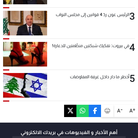
3
الرئيس عون ردّ 4 قوانين إلى مجلس النواب
4
في بيروت: تفكيك شبكتين منظّمتين للدعارة!
5
أخطر ما دار داخل غرفة المفاوضات
-
+
A
A
أهم الأخبار و الفيديوهات في بريدك الالكتروني