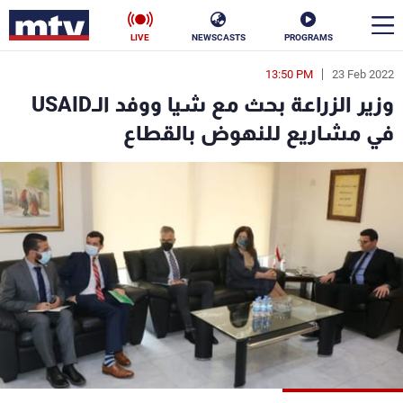
LIVE
NEWSCASTS
PROGRAMS
13:50 PM
23 Feb 2022
en
وزير الزراعة بحث مع شيا ووفد الـUSAID
الأخبار
في مشاريع للنهوض بالقطاع
سياسة
ناس
إقتصاد
فن
منوعات
رياضة
كأس العالم
البرامج
جدول البرامج