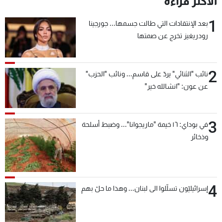
الأكثر قراءة
1
بعد الإنتقادات التي طالت جسمها... جورجينا
رودريغيز تخرج عن صمتها
2
نائب "الثنائي" يردّ على قاسم... ونائب "الحزب"
عن عون: "انشالله خير"
3
في بوداي: ١٦ خيمة "ماريجوانا"... وضبط أسلحة
وذخائر
4
إسرائيليّون تسلّلوا الى لبنان... وهذا ما حلّ بهم