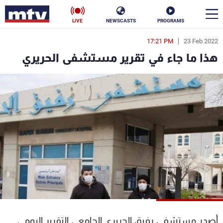
LIVE
NEWSCASTS
PROGRAMS
17:21 PM
23 Feb 2022
en
هذا ما جاء في تقرير مستشفى الحريري
الأخبار
سياسة
ناس
إقتصاد
فن
منوعات
رياضة
كأس العالم
البرامج
أصدر مستشفى رفيق الحريري الجامعي التقرير اليومي
جدول البرامج