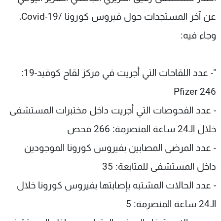
شاهد البرامج
عن آخر المستجدات حول فيروس كورونا /Covid-19،
الترددات
وجاء فيه:
عن MTV
وظائف
الإنـتـاج
تواصل معنا
"- عدد اللقاحات التي أجريت في مركز لقاح كوفيد-19:
لاعلاناتكم
شروط الإسـتخدام
سياسة الخصوصية
Pfizer 246
- عدد الفحوصات التي أجريت داخل مختبرات المستشفى
خلال الـ24 ساعة المنصرمة: 266 فحص
- عدد المرضى المصابين بفيروس كورونا الموجودين
داخل المستشفى للمتابعة: 35
- عدد الحالات المشتبه بإصابتها بفيروس كورونا خلال
الـ24 ساعة المنصرمة: 5