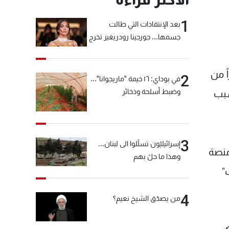
1
بعد الإنتقادات التي طالت
جسمها... جورجينا رودريغيز تخرج
عن صمتها
ً من
2
في بوداي: ١٦ خيمة "ماريجوانا"...
وضبط أسلحة وذخائر
سبب
3
إسرائيليّون تسلّلوا الى لبنان...
منصة
وهذا ما حلّ بهم
"
4
من يصدّق الشيخ نعيم؟