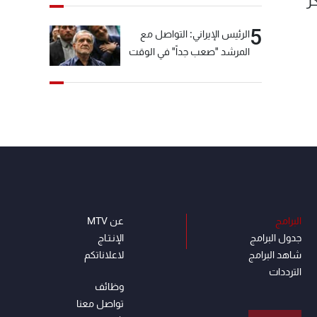
و بكر
5
الرئيس الإيراني: التواصل مع
المرشد "صعب جداً" في الوقت
الحالي
البرامج
عن MTV
جدول البرامج
الإنـتـاج
شاهد البرامج
لاعلاناتكم
الترددات
وظائف
تواصل معنا