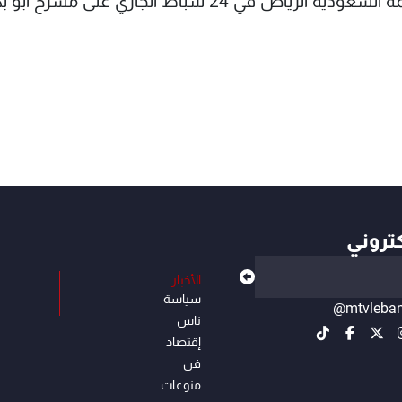
في سياق آخر، يستعدّ دياب لإحياء حفلة في العاصمة السعودية الرياض في 24 شباط الجاري على مسرح أب
كتروني
الأخبار
سياسة
@mtvleba
ناس
إقتصاد
فن
منوعات