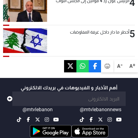
4
الرئيس عون ردّ 4 قوانين إلى مجلس النواب
5
أخطر ما دار داخل غرفة المفاوضات
-
+
A
A
أهم الأخبار و الفيديوهات في بريدك الالكتروني
@mtvlebanon
@mtvlebanonnews