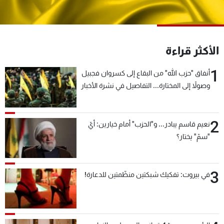
شاهد البرامج
الترددات
الأكثر قراءة
عن MTV
وظائف
الإنـتـاج
تواصل معنا
1
أنفاق "حزب الله" من البقاع إلى كسروان فجبيل
لاعلاناتكم
شروط الإسـتخدام
وصولاً إلى المختارة... التفاصيل في نشرة الأخبار
سياسة الخصوصية
بعد قليل
2
نعيم قاسم يبادر... و"الحزب" أمام خيارين: أيّ
"سمّ" يختار؟
3
في بيروت: تفكيك شبكتين منظّمتين للدعارة!