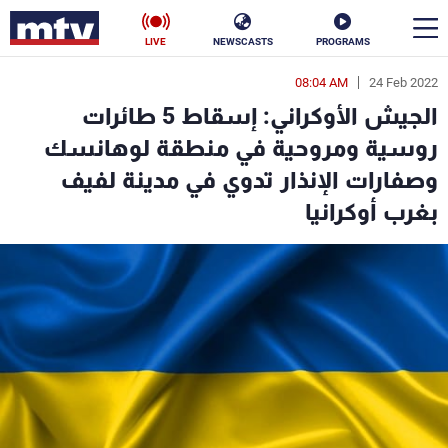
LIVE
NEWSCASTS
PROGRAMS
08:04 AM
24 Feb 2022
en
الجيش الأوكراني: إسقاط 5 طائرات
الأخبار
روسية ومروحية في منطقة لوهانسك
وصفارات الإنذار تدوي في مدينة لفيف
سياسة
ناس
بغرب أوكرانيا
إقتصاد
فن
منوعات
رياضة
كأس العالم
البرامج
جدول البرامج