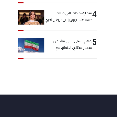
4
بعد الإنتقادات التي طالت
جسمها... جورجينا رودريغيز تخرج
عن صمتها
5
إعلام رسمي إيراني نقلاً عن
مصدر مطّلع: الاتفاق مع
سلطنة عمان بشأن مضيق
هرمز سيتأجل ما دامت أميركا
تهدد إيران