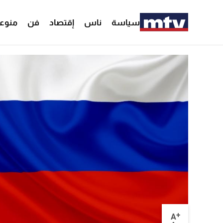
سياسة
ناس
إقتصاد
فن
منوع
+
A