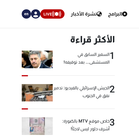
البرامج
نشرة الأخبار
LIVE
en
الأكثر قراءة
1
السفير السابق في
المستشفى... بعد توقيفه!
2
الجيش الإسرائيلي بالفيديو: تدمير
نفق في الجنوب
3
خاص موقع MTV بالصّورة:
أشرف دبّور ليس لاجئاً!