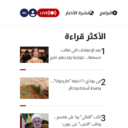
البرامج
نشرة الأخبار
LIVE
en
الأكثر قراءة
1
بعد الإنتقادات التي طالت
جسمها... جورجينا رودريغيز تخرج
عن صمتها
2
في بوداي: ١٦ خيمة "ماريجوانا"...
وضبط أسلحة وذخائر
3
نائب "الثنائي" يردّ على قاسم...
ونائب "الحزب" عن عون: