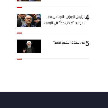
"انشالله خير"
4
الرئيس الإيراني: التواصل مع
المرشد "صعب جداً" في الوقت
الحالي
5
من يصدّق الشيخ نعيم؟