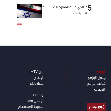
5
ما الذي غيّرته المفاوضات اللبنانية
الإسرائيلية؟
البرامج
عن MTV
جدول البرامج
الإنـتـاج
شاهد البرامج
لاعلاناتكم
الترددات
وظائف
تواصل معنا
شروط الإسـتخدام
مباشر