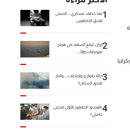
1
بعد خطف عسكري... الجيش
يُلاحق الخاطفين
ة
2
إيران ترفع السقف في هرمز:
تعويضات وإلّا...
رانيا
3
حالة طوارئ وإخلاءات... والنار
تلاحق السكان!
4
بالفيديو: الظهور الأوّل لمجتبى
خامنئي!