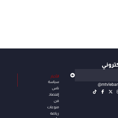
كتروني
الأخبار
سياسة
@mtvleba
ناس
إقتصاد
فن
منوعات
رياضة