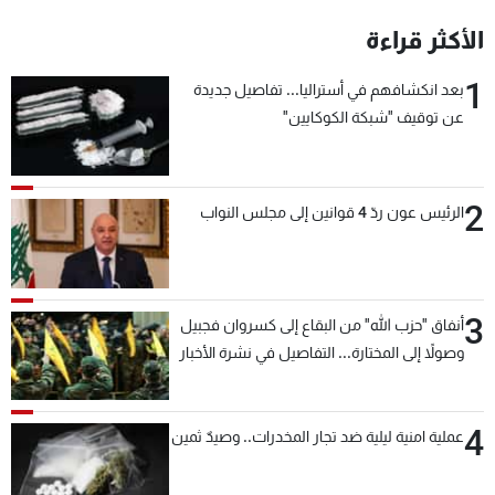
شاهد البرامج
الأكثر قراءة
الترددات
1
بعد انكشافهم في أستراليا... تفاصيل جديدة
عن توقيف "شبكة الكوكايين"
عن MTV
وظائف
الإنـتـاج
تواصل معنا
لاعلاناتكم
شروط الإسـتخدام
سياسة الخصوصية
2
الرئيس عون ردّ 4 قوانين إلى مجلس النواب
3
أنفاق "حزب الله" من البقاع إلى كسروان فجبيل
وصولاً إلى المختارة... التفاصيل في نشرة الأخبار
بعد قليل
4
عملية امنية ليلية ضد تجار المخدرات.. وصيدٌ ثمين