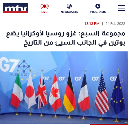
LIVE
NEWSCASTS
PROGRAMS
18:13 PM
24 Feb 2022
en
مجموعة السبع: غزو روسيا لأوكرانيا يضع
الأخبار
بوتين في الجانب السيئ من التاريخ
سياسة
ناس
إقتصاد
فن
منوعات
رياضة
كأس العالم
البرامج
جدول البرامج