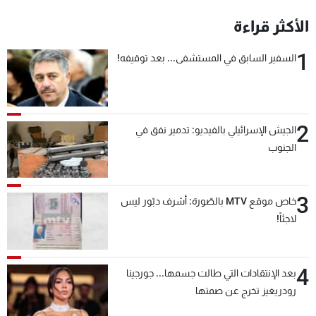
شاهد البرامج
الأكثر قراءة
الترددات
1
السفير السابق في المستشفى... بعد توقيفه!
عن MTV
وظائف
الإنـتـاج
تواصل معنا
لاعلاناتكم
شروط الإسـتخدام
سياسة الخصوصية
2
الجيش الإسرائيلي بالفيديو: تدمير نفق في
الجنوب
3
خاص موقع MTV بالصّورة: أشرف دبّور ليس
لاجئاً!
4
بعد الإنتقادات التي طالت جسمها... جورجينا
رودريغيز تخرج عن صمتها