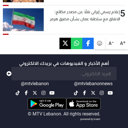
5
إعلام رسمي إيراني نقلاً عن مصدر مطّلع:
الاتفاق مع سلطنة عمان بشأن مضيق هرمز
سيتأجل ما دامت أميركا تهدد إيران
-
+
A
A
أهم الأخبار و الفيديوهات في بريدك الالكتروني
@mtvlebanon
@mtvlebanonnews
© MTV Lebanon. All rights reserved.
powered by koein