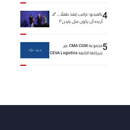
4
بالفيديو: ترامب يُنقذ طفلاً... "لا
أريده أن يكون مثل بايدن"!
5
مجموعة CMA CGM عبر
شركتها التابعة CEVA Logistics
تُنجز الاستحواذ على مجموعة
فتّال