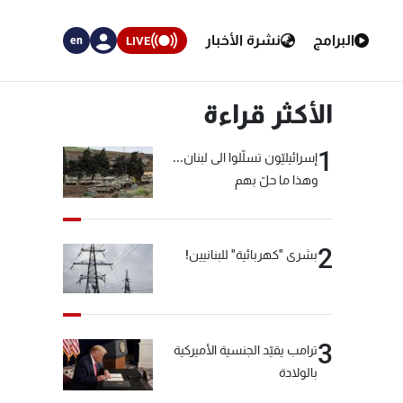
البرامج
نشرة الأخبار
LIVE
en
الأكثر قراءة
1
إسرائيليّون تسلّلوا الى لبنان...
وهذا ما حلّ بهم
2
بشرى "كهربائية" للبنانيين!
3
ترامب يقيّد الجنسية الأميركية
بالولادة