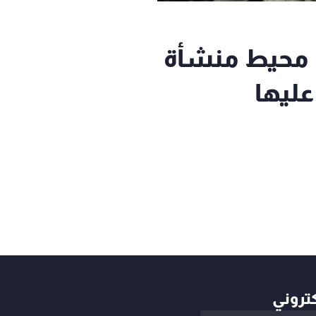
 محيط منشأة
ليها
كتروني