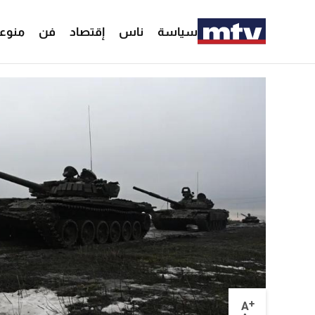
سياسة
ناس
إقتصاد
فن
منوع
+
A