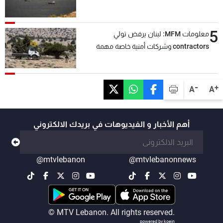
5
معلومات MFM: لبنان يرفض تولي
contractors وشركات أمنية خاصة مهمة
التحقق من نزع سلاح "حزب الله"
-
+
A
A
أهم الأخبار و الفيديوهات في بريدك الالكتروني
@mtvlebanon
@mtvlebanonnews
© MTV Lebanon. All rights reserved.
powered by koein