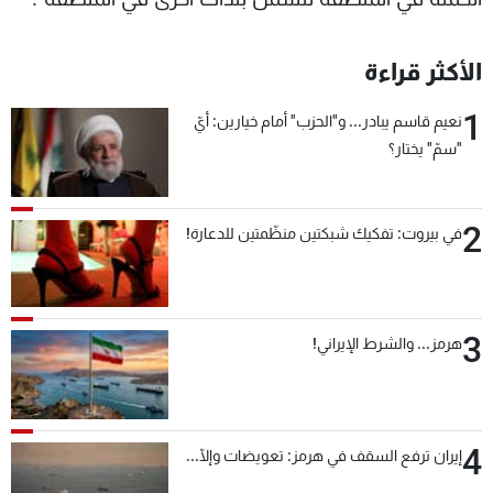
الأكثر قراءة
1
نعيم قاسم يبادر... و"الحزب" أمام خيارين: أيّ
"سمّ" يختار؟
2
في بيروت: تفكيك شبكتين منظّمتين للدعارة!
3
هرمز... والشرط الإيراني!
4
إيران ترفع السقف في هرمز: تعويضات وإلّا...