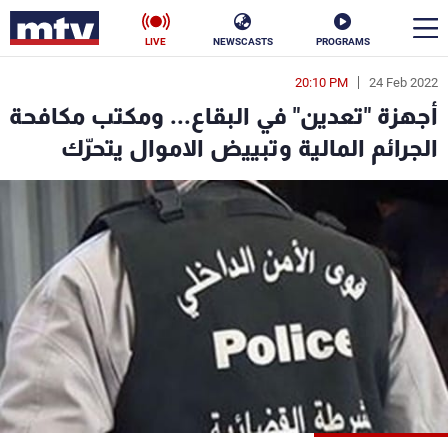
LIVE
NEWSCASTS
PROGRAMS
20:10 PM
24 Feb 2022
en
أجهزة "تعدين" في البقاع... ومكتب مكافحة
الأخبار
الجرائم المالية وتبييض الاموال يتحرّك
سياسة
ناس
إقتصاد
فن
منوعات
رياضة
كأس العالم
البرامج
جدول البرامج