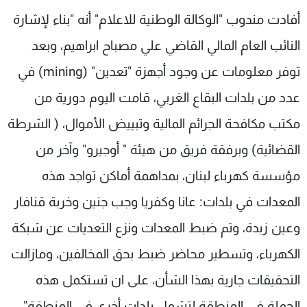
شاهد البرامج
أفادت مندوب "الوكالة الوطنية للاعلام" أنه "بناء لإشارة
الترددات
النائب العام المالي القاضي علي مصباح ابراهيم، وبعد
توفر معلومات عن وجود أجهزة "تعدين" (mining) في
عن MTV
وظائف
الإنـتـاج
تواصل معنا
عدد من بلدات البقاع الغربي، قامت اليوم دورية من
لاعلاناتكم
شروط الإسـتخدام
مكتب مكافحة الجرائم المالية وتبييض الأموال، ( الشرطة
سياسة الخصوصية
القضائية) وبرفقة فريق من هيئة " أوجيرو" وآخر من
مؤسسة كهرباء لبنان، بمداهمة أماكن تواجد هذه
المعدات في بلدات: عانا وكفريا وجب جنين وخربة قنافار
وعين زبدة، وتم ضبط المعدات ونزع التعديات عن شبكة
الكهرباء، وتسطير محاضر ضبط بحق المخالفين، ومازالت
التحقيقات جارية بهذا الشأن، على ان تستكمل هذه
الحملة في المنطقة لتشمل بلدات أخرى في المنطقة".