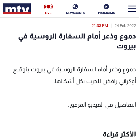
LIVE
NEWSCASTS
PROGRAMS
21:33 PM
24 Feb 2022
en
دموع وذعر أمام السفارة الروسية في
الأخبار
بيروت
سياسة
ناس
 في بيروت - MTV Lebanon
دموع وذعر أمام السفارة الروسية في بيروت بتوقيع
إقتصاد
فن
أوكراني رافض للحرب بكل أشكالها.
منوعات
رياضة
كأس العالم
التفاصيل في الفيديو المرفق.
البرامج
الأكثر قراءة
جدول البرامج