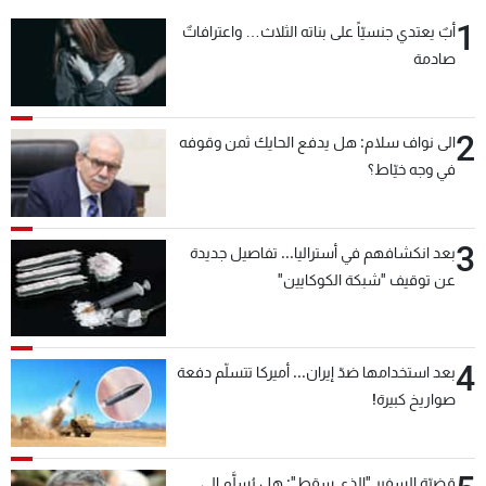
شاهد البرامج
1
أبٌ يعتدي جنسيّاً على بناته الثلاث… واعترافاتٌ
الترددات
صادمة
عن MTV
وظائف
2
الى نواف سلام: هل يدفع الحايك ثمن وقوفه
الإنـتـاج
تواصل معنا
في وجه خيّاط؟
لاعلاناتكم
شروط الإسـتخدام
سياسة الخصوصية
3
بعد انكشافهم في أستراليا... تفاصيل جديدة
عن توقيف "شبكة الكوكايين"
4
بعد استخدامها ضدّ إيران... أميركا تتسلّم دفعة
صواريخ كبيرة!
قضيّة السفير "الذي سقط": هل يُسلَّم إلى