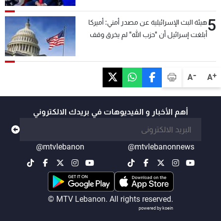
5
هيئة البث الإسرائيلية عن مصدر أمني: أميركا
أبلغت إسرائيل أن "حزب الله" لم يخرق وقف
إطلاق النار أمس في مجدل زون وطلبت منها
عدم التصعيد خشية أن يؤثر ذلك على مفاوضات
روما
-
+
A
A
أهم الأخبار و الفيديوهات في بريدك الالكتروني
@mtvlebanon
@mtvlebanonnews
© MTV Lebanon. All rights reserved.
powered by koein