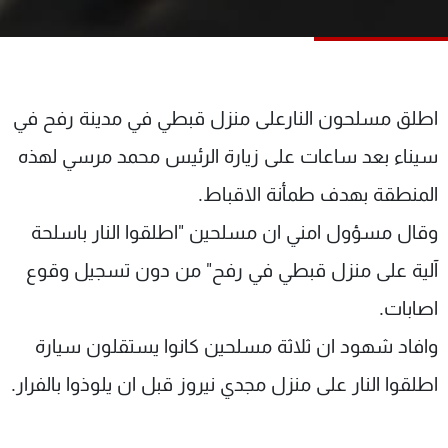
شاهد البرامج
الترددات
عن MTV
وظائف
اطلق مسلحون النارعلى منزل قبطي في مدينة رفح في
الإنـتـاج
تواصل معنا
سيناء بعد ساعات على زيارة الرئيس محمد مرسي لهذه
لاعلاناتكم
شروط الإسـتخدام
سياسة الخصوصية
المنطقة بهدف طمأنة الاقباط.
وقال مسؤول امني ان مسلحين "اطلقوا النار باسلحة
آلية على منزل قبطي في رفح" من دون تسجيل وقوع
اصابات.
وافاد شهود ان ثلاثة مسلحين كانوا يستقلون سيارة
اطلقوا النار على منزل مجدي نيروز قبل ان يلوذوا بالفرار.