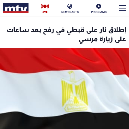
LIVE
NEWSCASTS
PROGRAMS
en
إطلاق نار على قبطي في رفح بعد ساعات
الأخبار
على زيارة مرسي
سياسة
ناس
إقتصاد
فن
منوعات
رياضة
كأس العالم
البرامج
جدول البرامج