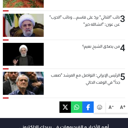
شاهد البرامج
الترددات
3
نائب "الثنائي" يردّ على قاسم... ونائب "الحزب"
عن عون: "انشالله خير"
عن MTV
وظائف
الإنـتـاج
تواصل معنا
لاعلاناتكم
شروط الإسـتخدام
4
من يصدّق الشيخ نعيم؟
سياسة الخصوصية
5
الرئيس الإيراني: التواصل مع المرشد "صعب
جداً" في الوقت الحالي
-
+
A
A
أهم الأخبار و الفيديوهات في بريدك الالكتروني