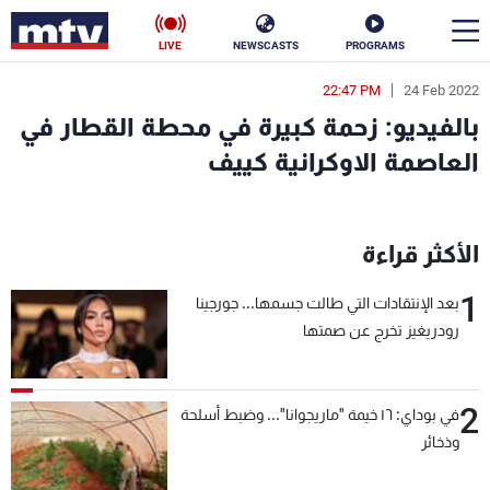
LIVE
NEWSCASTS
PROGRAMS
22:47 PM
24 Feb 2022
en
بالفيديو: زحمة كبيرة في محطة القطار في
الأخبار
العاصمة الاوكرانية كييف
سياسة
ناس
إقتصاد
فن
الأكثر قراءة
1
منوعات
رياضة
بعد الإنتقادات التي طالت جسمها... جورجينا
رودريغيز تخرج عن صمتها
كأس العالم
2
في بوداي: ١٦ خيمة "ماريجوانا"... وضبط أسلحة
وذخائر
البرامج
جدول البرامج