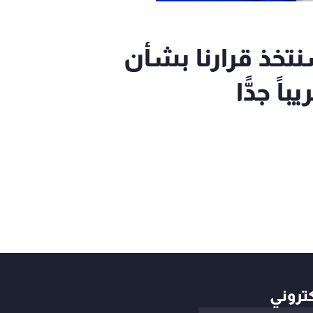
نتخذ قرارنا بشأن
ً جدًّا
كتروني