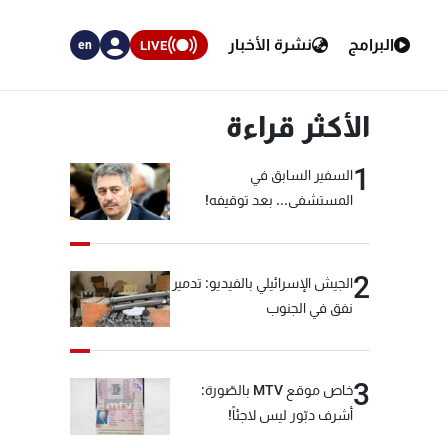
البرامج
نشرة الأخبار
LIVE
en
الأكثر قراءة
1
السفير السابق في
المستشفى... بعد توقيفه!
2
الجيش الإسرائيلي بالفيديو: تدمير
نفق في الجنوب
3
خاص موقع MTV بالصّورة:
أشرف دبّور ليس لاجئاً!