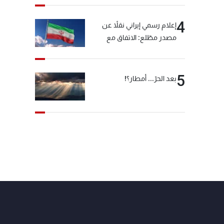
4
إعلام رسمي إيراني نقلاً عن
مصدر مطّلع: الاتفاق مع
سلطنة عمان بشأن مضيق
هرمز سيتأجل ما دامت أميركا
تهدد إيران
5
بعد الحرّ... أمطار؟!