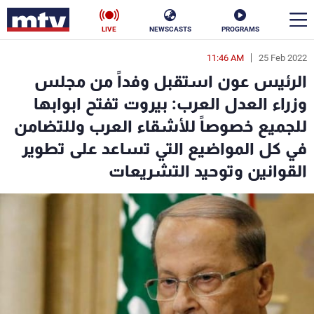
LIVE
NEWSCASTS
PROGRAMS
11:46 AM
25 Feb 2022
en
الرئيس عون استقبل وفداً من مجلس
الأخبار
وزراء العدل العرب: بيروت تفتح ابوابها
للجميع خصوصاً للأشقاء العرب وللتضامن
سياسة
ناس
في كل المواضيع التي تساعد على تطوير
إقتصاد
فن
القوانين وتوحيد التشريعات
منوعات
رياضة
كأس العالم
البرامج
جدول البرامج