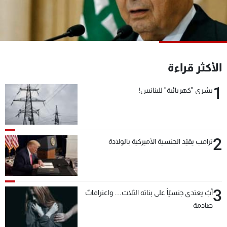
شاهد البرامج
الترددات
عن MTV
وظائف
الأكثر قراءة
الإنـتـاج
تواصل معنا
لاعلاناتكم
شروط الإسـتخدام
1
سياسة الخصوصية
بشرى "كهربائية" للبنانيين!
2
ترامب يقيّد الجنسية الأميركية بالولادة
3
أبٌ يعتدي جنسيّاً على بناته الثلاث… واعترافاتٌ
صادمة