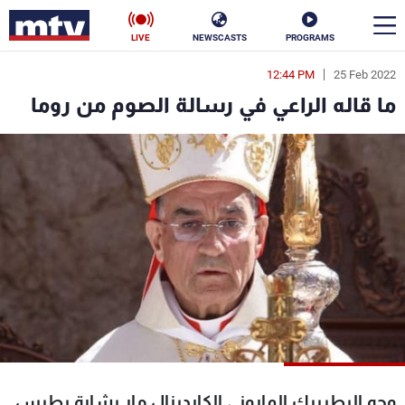
LIVE
NEWSCASTS
PROGRAMS
12:44 PM
25 Feb 2022
en
ما قاله الراعي في رسالة الصوم من روما
الأخبار
سياسة
ناس
إقتصاد
فن
منوعات
رياضة
كأس العالم
البرامج
وجه البطريرك الماروني الكاردينال مار بشارة بطرس
جدول البرامج