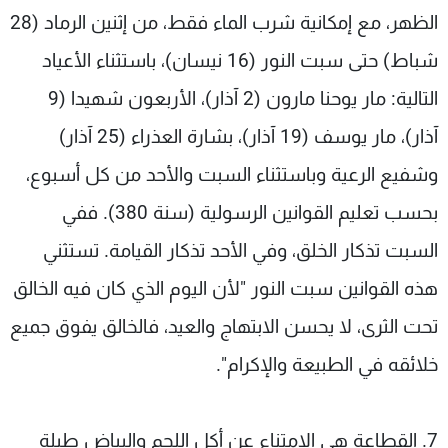
الظهر، مع إمكانية شرب الماء فقط، من إثنين الرماد (28
شباط) حتى سبت النور (16 نيسان)، باستثناء الأعياد
التالية: مار يوحنا مارون (2 آذار)، الأربعون شهيدا (9
آذار)، مار يوسف (19 آذار)، بشارة العذراء (25 آذار)
وشفيع الرعية وباستثناء السبت والأحد من كل أسبوع،
بحسب تعليم القوانين الرسولية (سنة 380). ففي
السبت تذكار الخلق، وفي الأحد تذكار القيامة. تستثني
هذه القوانين سبت النور "لأن اليوم الذي كان فيه الخالق
تحت الثرى، لا يحسن الابتهاج والعيد، فالخالق يفوق جميع
خلائقه في الطبيعة والإكرام".
7. القطاعة هي الامتناع عن أكل اللحم والبياض طيلة