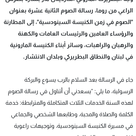
شاهد البرامج
الراعي من روما، رسالة الصوم الثانية عشرة بعنوان
الترددات
"الصوم في زمن الكنيسة السينودسية"، إلى المطارنة
والرؤساء العامين والرئيسات العامات والكهنة
عن MTV
وظائف
الإنـتـاج
تواصل معنا
والرهبان والراهبات، وسائر أبناء الكنيسة المارونية
لاعلاناتكم
شروط الإسـتخدام
سياسة الخصوصية
في لبنان والنطاق البطريركي وبلدان الانتشار.
جاء في الرسالة بعد السلام بالرب يسوع والبركة
الرسولية، ما يلي: "يسعدني أن أتناول في رسالة الصوم
لهذه السنة الخدمات الثلاث المتكاملة والمترابطة: خدمة
الكلمة والصلاة والمحبة، وطابعها الشخصي والجماعي
في مسيرة الكنيسة السينودسية، وتوجيهات راعوية