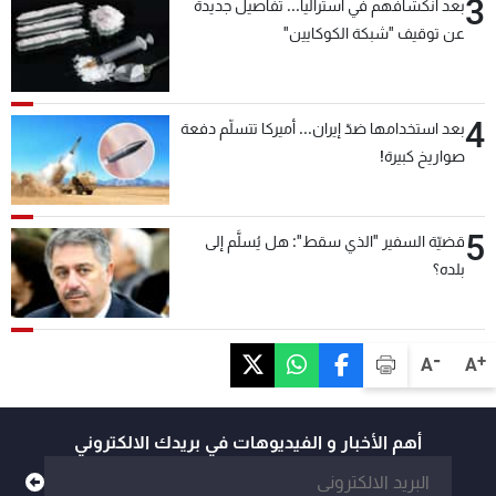
3
بعد انكشافهم في أستراليا... تفاصيل جديدة
عن توقيف "شبكة الكوكايين"
4
بعد استخدامها ضدّ إيران... أميركا تتسلّم دفعة
صواريخ كبيرة!
5
قضيّة السفير "الذي سقط": هل يُسلَّم إلى
بلده؟
-
+
A
A
أهم الأخبار و الفيديوهات في بريدك الالكتروني