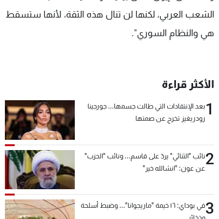
الشعب العربي، لكنها لن تنال هذه الثقة، لأنها ستسقط
هي والنظام السوري".
الأكثر قراءة
1
بعد الإنتقادات التي طالت جسمها... جورجينا
رودريغيز تخرج عن صمتها
2
نائب "الثنائي" يردّ على قاسم... ونائب "الحزب"
عن عون: "انشالله خير"
3
في بوداي: ١٦ خيمة "ماريجوانا"... وضبط أسلحة
وذخائر