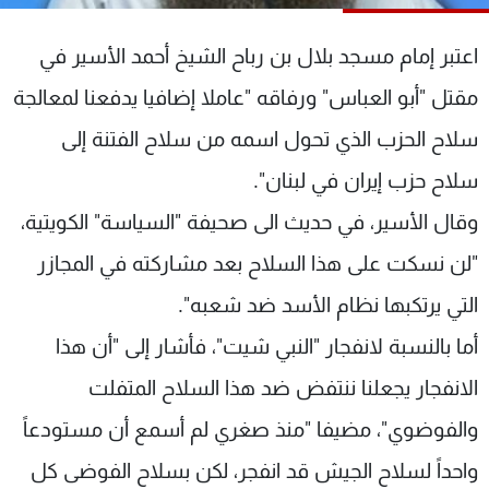
شاهد البرامج
الترددات
اعتبر إمام مسجد بلال بن رباح الشيخ أحمد الأسير في
مقتل "أبو العباس" ورفاقه "عاملا إضافيا يدفعنا لمعالجة
عن MTV
وظائف
سلاح الحزب الذي تحول اسمه من سلاح الفتنة إلى
الإنـتـاج
تواصل معنا
لاعلاناتكم
شروط الإسـتخدام
سلاح حزب إيران في لبنان".
سياسة الخصوصية
وقال الأسير، في حديث الى صحيفة "السياسة" الكويتية،
"لن نسكت على هذا السلاح بعد مشاركته في المجازر
التي يرتكبها نظام الأسد ضد شعبه".
أما بالنسبة لانفجار "النبي شيت"، فأشار إلى "أن هذا
الانفجار يجعلنا ننتفض ضد هذا السلاح المتفلت
والفوضوي"، مضيفا "منذ صغري لم أسمع أن مستودعاً
واحداً لسلاح الجيش قد انفجر، لكن بسلاح الفوضى كل