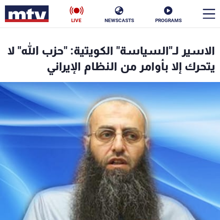
LIVE
NEWSCASTS
PROGRAMS
en
الاسير لـ"السياسة" الكويتية: "حزب الله" لا
الأخبار
يتحرك إلا بأوامر من النظام الإيراني
سياسة
ناس
إقتصاد
فن
منوعات
رياضة
كأس العالم
البرامج
جدول البرامج